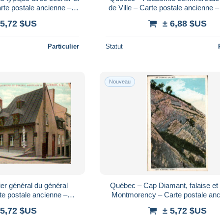
rte postale ancienne –
de Ville – Carte postale ancienne –
rs 1920s
1922
 5,72 $US
± 6,88 $US
Particulier
Statut
Nouveau
er général du général
Québec – Cap Diamant, falaise et 
e postale ancienne –
Montmorency – Carte postale anc
ulée 1909
circulée 1921
 5,72 $US
± 5,72 $US