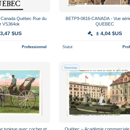
BETP9-0816-CANADA - Vue aéri
Trésor VS364ok
QUEBEC
 3,47 $US
± 4,04 $US
Professionnel
Statut
Pro
Nouveau
e typique avec cocher et
Québec – Académie commerciale 