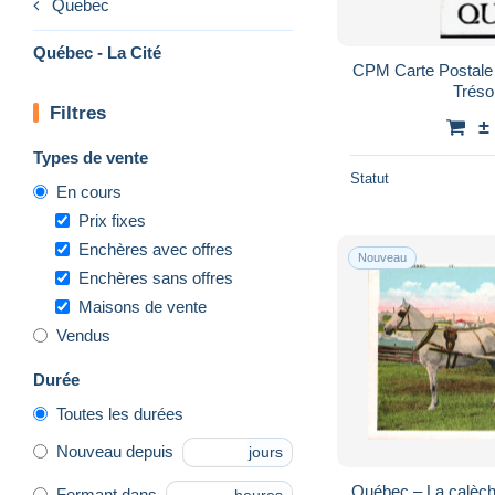
Quebec
Québec - La Cité
CPM Carte Postale Canada Québec Rue du
Filtres
±
Types de vente
Statut
En cours
Prix fixes
Enchères avec offres
Nouveau
Enchères sans offres
Maisons de vente
Vendus
Durée
Toutes les durées
Nouveau depuis
jours
Québec – La calèch
Fermant dans