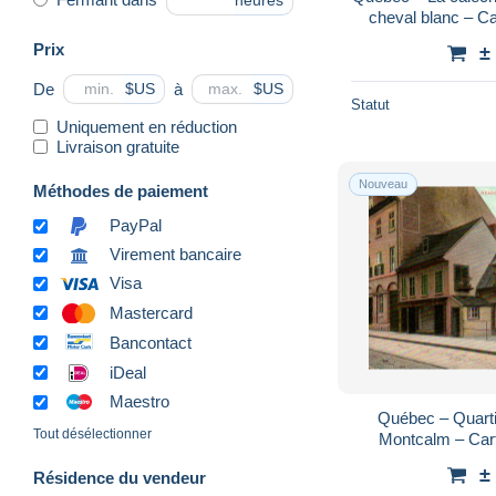
heures
cheval blanc – Ca
ve
Prix
±
De
à
$US
$US
Statut
Uniquement en réduction
Livraison gratuite
Nouveau
Méthodes de paiement
PayPal
Virement bancaire
Visa
Mastercard
Bancontact
iDeal
Maestro
Québec – Quarti
Tout désélectionner
Montcalm – Cart
circ
±
Résidence du vendeur