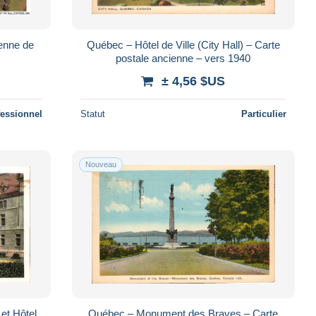
enne de
Québec – Hôtel de Ville (City Hall) – Carte
postale ancienne – vers 1940
± 4,56 $US
fessionnel
Statut
Particulier
Nouveau
et Hôtel
Québec – Monument des Braves – Carte