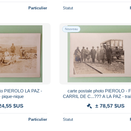
Particulier
Statut
Nouveau
hoto PIEROLO LA PAZ -
carte postale photo PIEROLO -
- pique-nique
CARRIL DE C...??? A LA PAZ - tra
de fer Bolivia
24,55 $US
± 78,57 $US
Particulier
Statut