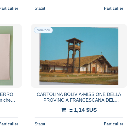
Particulier
Statut
Particulier
Nouveau
 FERRO
CARTOLINA BOLIVIA-MISSIONE DELLA
in chemin
PROVINCIA FRANCESCANA DEL
TIROLO-CHIESA DELL' IMMACULATA
± 1,14 $US
RISTRUTTURATA-NON VIAGGIATA
Particulier
Statut
Particulier