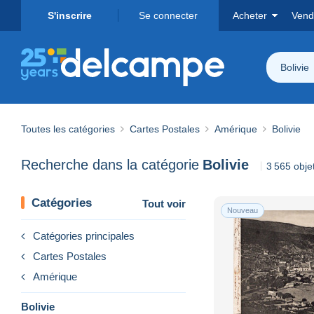
S'inscrire
Se connecter
Acheter
Vend
Bolivie
Toutes les catégories
Cartes Postales
Amérique
Bolivie
Recherche dans la catégorie
Bolivie
3 565 obje
Catégories
Tout voir
Nouveau
Catégories principales
Cartes Postales
Amérique
Bolivie