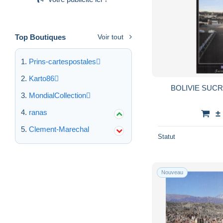
Top Boutiques
Voir tout
Prins-cartespostales
Karto86
BOLIVIE SUC
MondialCollection
ranas
±
Clement-Marechal
Statut
Nouveau