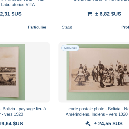
 Laboratorios VITA
 2,31 $US
± 6,82 $US
Particulier
Statut
Pro
Nouveau
- Bolivia - paysage lieu à
carte postale photo - Bolivia - Natives,
? - vers 1920
Amérindiens, Indiens - vers 1920 
19,64 $US
± 24,55 $US