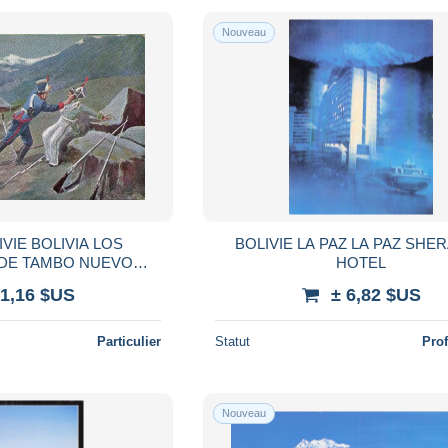
Nouveau
IVIE BOLIVIA LOS
BOLIVIE LA PAZ LA PAZ SHE
DE TAMBO NUEVO
HOTEL
PENDANCE BOLIVIE
 1,16 $US
± 6,82 $US
ENDANCIA BOLIVIA
Particulier
Statut
Pro
Nouveau