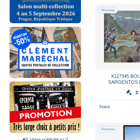
Nouveau
X127945 BOL
SARGENTOS 
GUERRE INDE
±
GUERRA INDEP
Statut
Nouveau
Votre publicité ici ?