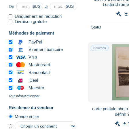
Lusterchrome
De
à
$US
$US
±
Uniquement en réduction
Livraison gratuite
Statut
Méthodes de paiement
PayPal
Nouveau
Virement bancaire
Visa
Mastercard
Bancontact
iDeal
Maestro
Tout désélectionner
Résidence du vendeur
carte postale photo 
définir 
Monde entier
± 