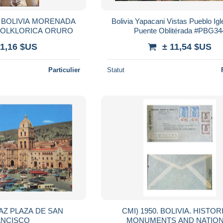
E BOLIVIA MORENADA
Bolivia Yapacani Vistas Pueblo Igl
 FOLKLORICA ORURO
Puente Oblitérada #PBG34
 1,16 $US
± 11,54 $US
Particulier
Statut
PAZ PLAZA DE SAN
CMI) 1950. BOLIVIA. HISTOR
ANCISCO
MONUMENTS AND NATIO