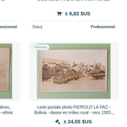
± 6,82 $US
fessionnel
Statut
Professionnel
Nouveau
carte postale photo PIEROLO LA PAZ -
- ethnic
Bolivia - danse en milieu rural - vers 1920 -
carnaval - ethnic
± 24,55 $US