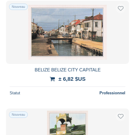
Uniquement en réduction
Nouveau
Livraison gratuite
Méthodes de paiement
PayPal
Virement bancaire
Visa
Mastercard
Bancontact
BELIZE BELIZE CITY CAPITALE
iDeal
± 6,82 $US
Maestro
Tout désélectionner
Statut
Professionnel
Résidence du vendeur
Monde entier
Nouveau