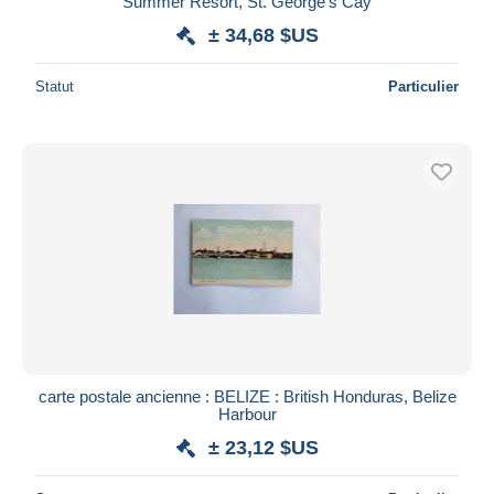
Summer Resort, St. George's Cay
± 34,68 $US
Statut
Particulier
carte postale ancienne : BELIZE : British Honduras, Belize
Harbour
± 23,12 $US