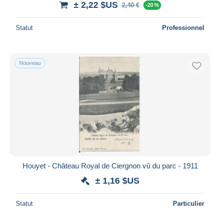
± 2,22 $US
2,40 €
-20 %
Statut
Professionnel
Nouveau
Houyet - Château Royal de Ciergnon vû du parc - 1911
± 1,16 $US
Statut
Particulier