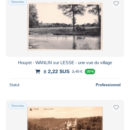
Nouveau
Uniquement en réduction
Livraison gratuite
Méthodes de paiement
PayPal
Virement bancaire
Visa
Mastercard
Bancontact
Houyet - WANLIN sur LESSE - une vue du village
iDeal
± 2,22 $US
2,40 €
-20 %
Maestro
Statut
Professionnel
Tout désélectionner
Résidence du vendeur
Monde entier
Nouveau