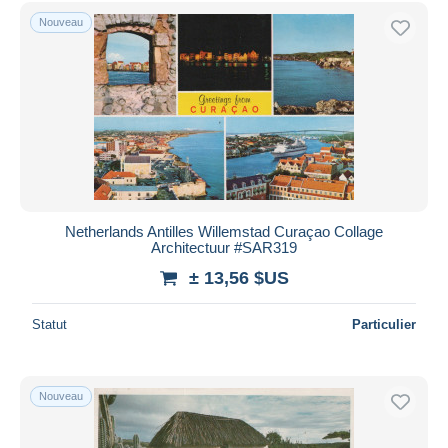
Uniquement en réduction
Nouveau
Livraison gratuite
Méthodes de paiement
PayPal
Virement bancaire
Visa
Mastercard
Bancontact
Netherlands Antilles Willemstad Curaçao Collage
iDeal
Architectuur #SAR319
Maestro
± 13,56 $US
Tout désélectionner
Statut
Particulier
Résidence du vendeur
Monde entier
Nouveau