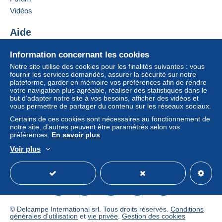
Vidéos
Aide
Centre d'aide
Information concernant les cookies
Acheter sur Delcampe
Notre site utilise des cookies pour les finalités suivantes : vous
Vendre sur Delcampe
fournir les services demandés, assurer la sécurité sur notre
plateforme, garder en mémoire vos préférences afin de rendre
Un site sécurisé
votre navigation plus agréable, réaliser des statistiques dans le
but d’adapter notre site à vos besoins, afficher des vidéos et
vous permettre de partager du contenu sur les réseaux sociaux.
Certains de ces cookies sont nécessaires au fonctionnement de
notre site, d’autres peuvent être paramétrés selon vos
préférences.
En savoir plus
Voir plus
Français
USD
Mode standard
America/
© Delcampe International srl. Tous droits réservés.
Conditions
générales d'utilisation
et
vie privée
.
Gestion des cookies