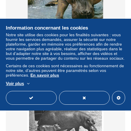
Information concernant les cookies
Notre site utilise des cookies pour les finalités suivantes : vous
fournir les services demandés, assurer la sécurité sur notre
plateforme, garder en mémoire vos préférences afin de rendre
AIDP5-ANIMAUX-0466 - faune africaine - maman et bébé
votre navigation plus agréable, réaliser des statistiques dans le
hippopotame
but d’adapter notre site à vos besoins, afficher des vidéos et
± 4,03 $US
vous permettre de partager du contenu sur les réseaux sociaux.
Certains de ces cookies sont nécessaires au fonctionnement de
notre site, d’autres peuvent être paramétrés selon vos
Statut
Professionnel
préférences.
En savoir plus
Voir plus