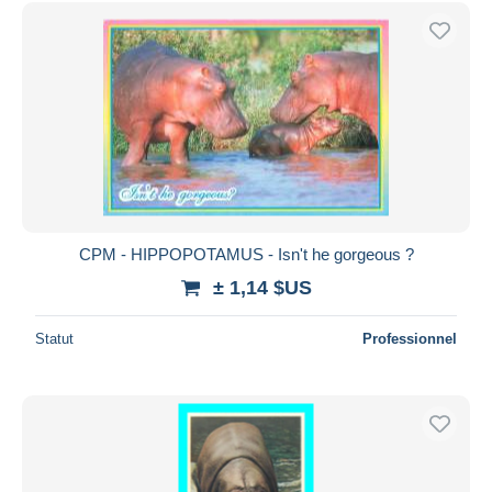
Uniquement en réduction
Livraison gratuite
Méthodes de paiement
PayPal
Virement bancaire
Visa
Mastercard
Bancontact
CPM - HIPPOPOTAMUS - Isn't he gorgeous ?
iDeal
± 1,14 $US
Maestro
Tout désélectionner
Statut
Professionnel
Résidence du vendeur
Monde entier