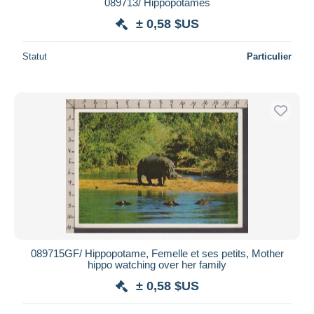
089713/ Hippopotames
± 0,58 $US
Statut
Particulier
089715GF/ Hippopotame, Femelle et ses petits, Mother
hippo watching over her family
± 0,58 $US