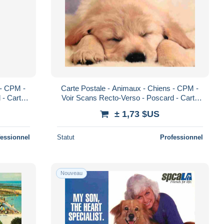
 - CPM -
Carte Postale - Animaux - Chiens - CPM -
 - Carta
Voir Scans Recto-Verso - Poscard - Carta
Postal - Postkarte
± 1,73 $US
fessionnel
Statut
Professionnel
Nouveau