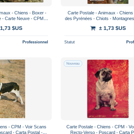
imaux - Chiens - Boxer -
Carte Postale - Animaux - Chiens
e - Carte Neuve - CPM -
des Pyrénées - Chiots - Montagne
o-Verso - Poscard - C
Voir Scans Recto-Verso - Posca
 1,73 $US
± 1,73 $US
Professionnel
Statut
Pro
Nouveau
iens - CPM - Voir Scans
Carte Postale - Chiens - CPM - Vo
scard - Carta Postal -
Recto-Verso - Poscard - Carta P