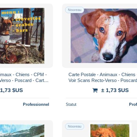
Nouveau
nimaux - Chiens - CPM -
Carte Postale - Animaux - Chiens
Verso - Poscard - Carta
Voir Scans Recto-Verso - Poscard
Postal - Postkarte
Postal - Postkarte
 1,73 $US
± 1,73 $US
Professionnel
Statut
Pro
Nouveau