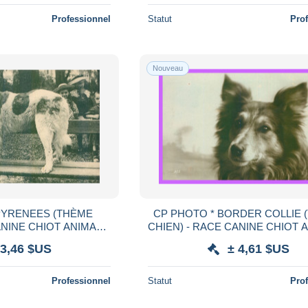
Professionnel
Statut
Pro
Nouveau
PYRENEES (THÈME
CP PHOTO * BORDER COLLIE 
ANINE CHIOT ANIMAUX
CHIEN) - RACE CANINE CHIOT 
GE * 1907
ELEVAGE PORTRAIT * 19
 3,46 $US
± 4,61 $US
Professionnel
Statut
Pro