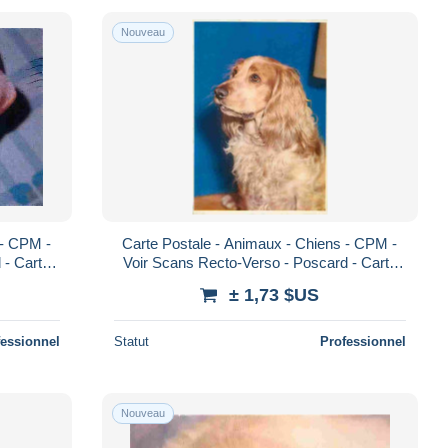
Nouveau
 - CPM -
Carte Postale - Animaux - Chiens - CPM -
 - Carta
Voir Scans Recto-Verso - Poscard - Carta
Postal - Postkarte
± 1,73 $US
fessionnel
Statut
Professionnel
Nouveau