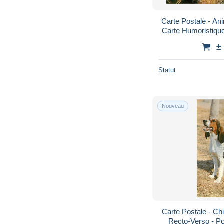
Carte Postale - An
Carte Humoristiqu
Voir Scans Rect
±
Statut
Nouveau
Carte Postale - Ch
Recto-Verso - Po