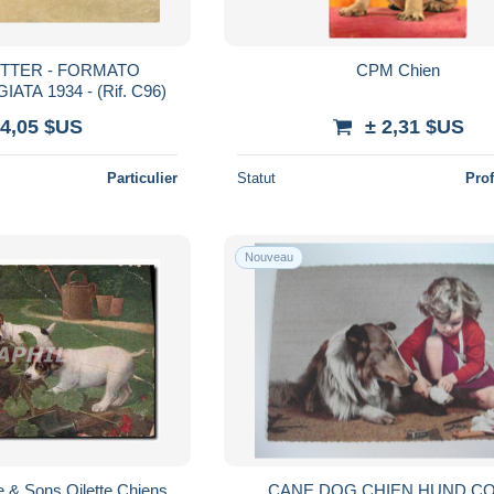
ETTER - FORMATO
CPM Chien
ATA 1934 - (Rif. C96)
 4,05 $US
± 2,31 $US
Particulier
Statut
Pro
Nouveau
 & Sons Oilette Chiens
CANE DOG CHIEN HUND COLLIE