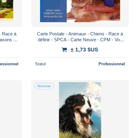
- Race à
Carte Postale - Animaux - Chiens - Race à
Blasons -
définir - SPCA - Carte Neuve - CPM - Voir
o -
Scans Recto-Verso - Poscard - Carta
± 1,73 $US
fessionnel
Statut
Professionnel
Nouveau