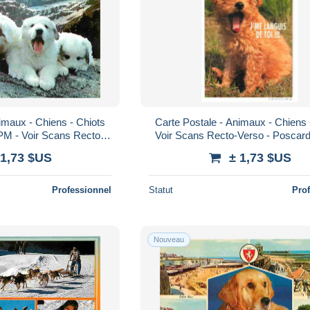
imaux - Chiens - Chiots
Carte Postale - Animaux - Chiens
PM - Voir Scans Recto-
Voir Scans Recto-Verso - Poscard
Verso - Poscard - Carta Postal - Postka
Postal - Postkarte
 1,73 $US
± 1,73 $US
Professionnel
Statut
Pro
Nouveau