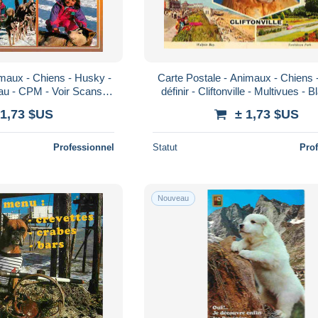
imaux - Chiens - Husky -
Carte Postale - Animaux - Chiens 
au - CPM - Voir Scans
définir - Cliftonville - Multivues - 
scard - Carta Postal -
CPM - Voir Scans Recto-Vers
 1,73 $US
± 1,73 $US
Professionnel
Statut
Pro
Nouveau