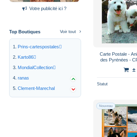
Votre publicité ici ?
Top Boutiques
Voir tout
Prins-cartespostales
Carte Postale - An
Karto86
des Pyrénées - C
MondialCollection
±
ranas
Statut
Clement-Marechal
Nouveau