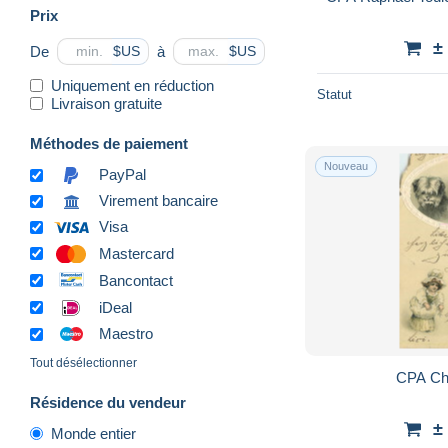
Prix
±
De
à
$US
$US
Uniquement en réduction
Statut
Livraison gratuite
Méthodes de paiement
Nouveau
PayPal
Virement bancaire
Visa
Mastercard
Bancontact
iDeal
Maestro
Tout désélectionner
CPA Ch
Résidence du vendeur
±
Monde entier