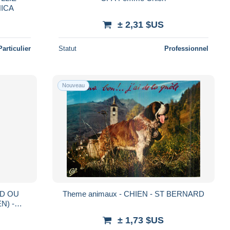
NICA
± 2,31 $US
Particulier
Statut
Professionnel
Nouveau
ND OU
Theme animaux - CHIEN - ST BERNARD
N) -
ACE
± 1,73 $US