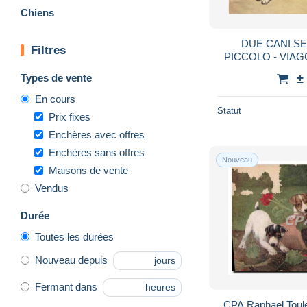
Chiens
DUE CANI S
Filtres
PICCOLO - VIAGGI
Types de vente
±
En cours
Statut
Prix fixes
Enchères avec offres
Enchères sans offres
Nouveau
Maisons de vente
Vendus
Durée
Toutes les durées
Nouveau depuis
jours
Fermant dans
heures
CPA Raphael Toule