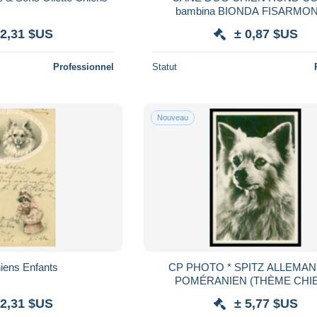
bambina BIONDA FISARMO
 2,31 $US
± 0,87 $US
Professionnel
Statut
Nouveau
iens Enfants
CP PHOTO * SPITZ ALLEMA
POMÉRANIEN (THÈME CHIE
LOULOU DE POMERANIE R
 2,31 $US
± 5,77 $US
PORTRAIT