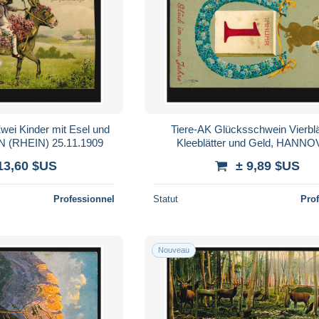
Zwei Kinder mit Esel und
Tiere-AK Glücksschwein Vierblä
 (RHEIN) 25.11.1909
Kleeblätter und Geld, HANN
31.12.1908
13,60 $US
± 9,89 $US
Professionnel
Statut
Pro
Nouveau