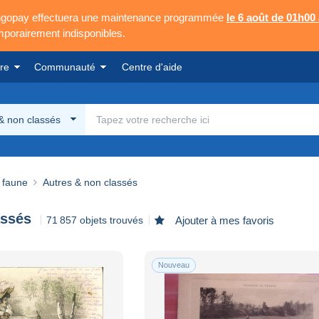
Mangopay effectuera une maintenance programmée
le 6 août de 01h00
emporairement indisponibles.
re
Communauté
Centre d'aide
& non classés
 faune
Autres & non classés
assés
71 857 objets trouvés
Ajouter à mes favoris
Nouveau