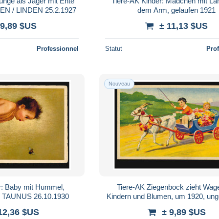
unge als Jäger mit Ente
Tiere-AK Kinder: Mädchen mit L
N / LINDEN 25.2.1927
dem Arm, gelaufen 1921
 9,89 $US
± 11,13 $US
Professionnel
Statut
Pro
Nouveau
r: Baby mit Hummel,
Tiere-AK Ziegenbock zieht Wag
 TAUNUS 26.10.1930
Kindern und Blumen, um 1920, ung
12,36 $US
± 9,89 $US