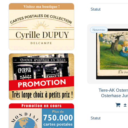
Statut
Nouveau
Tiere-AK Oster
Osterhase Jun
BA
±
Statut