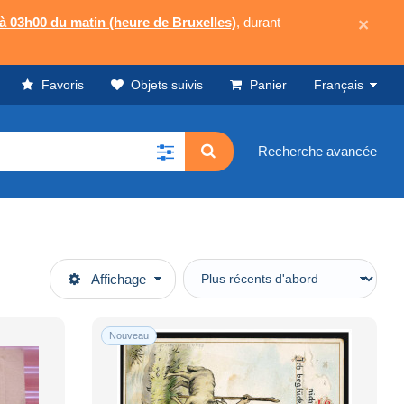
 à 03h00 du matin (heure de Bruxelles)
, durant
×
Favoris
Objets suivis
Panier
Français
Recherche avancée
Affichage
Nouveau