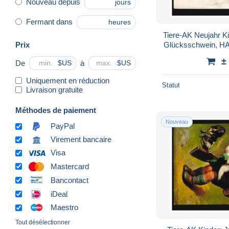
Nouveau depuis
jours
Fermant dans
heures
Tiere-AK Neujahr K
Prix
Glücksschwein, H
±
De
à
$US
$US
Uniquement en réduction
Statut
Livraison gratuite
Méthodes de paiement
Nouveau
PayPal
Virement bancaire
Visa
Mastercard
Bancontact
iDeal
Maestro
Tout désélectionner