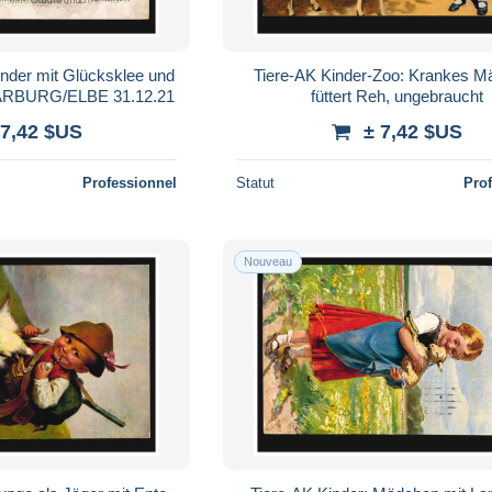
inder mit Glücksklee und
Tiere-AK Kinder-Zoo: Krankes 
ARBURG/ELBE 31.12.21
füttert Reh, ungebraucht
 7,42 $US
± 7,42 $US
Professionnel
Statut
Pro
Nouveau