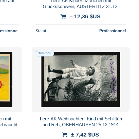
amm auf
Tiere-AK Kinder: Mädchen mit
Glücksschwein, AUSTERLITZ 31.12.
± 12,36 $US
fessionnel
Statut
Professionnel
Nouveau
en mit
Tiere-AK Weihnachten: Kind mit Schlitten
ebraucht
und Reh, OBERHAUSEN 25.12.1914
± 7,42 $US