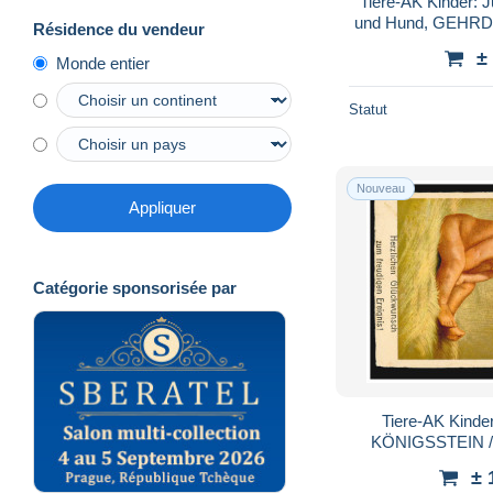
Tiere-AK Kinder: J
und Hund, GEHRDE
Résidence du vendeur
±
Monde entier
Statut
Nouveau
Appliquer
Catégorie sponsorisée par
Tiere-AK Kinde
KÖNIGSSTEIN /
± 