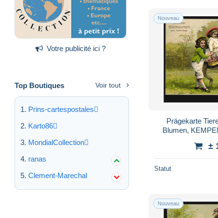
Nouveau
Votre publicité ici ?
Top Boutiques
Voir tout
Prins-cartespostales
Prägekarte Tiere
Karto86
Blumen, KEMPEN
MondialCollection
± 
ranas
Statut
Clement-Marechal
Nouveau