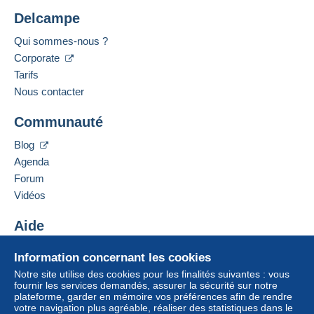
Delcampe
Qui sommes-nous ?
Corporate
Tarifs
Nous contacter
Communauté
Blog
Agenda
Forum
Vidéos
Aide
Centre d'aide
Information concernant les cookies
Acheter sur Delcampe
Notre site utilise des cookies pour les finalités suivantes : vous
Vendre sur Delcampe
fournir les services demandés, assurer la sécurité sur notre
plateforme, garder en mémoire vos préférences afin de rendre
Un site sécurisé
votre navigation plus agréable, réaliser des statistiques dans le