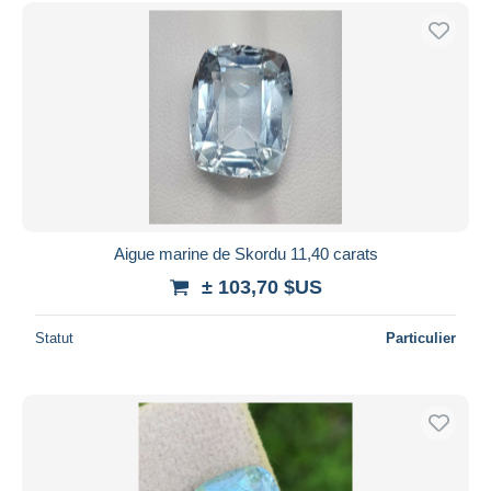
Uniquement en réduction
Livraison gratuite
Méthodes de paiement
PayPal
Virement bancaire
Visa
Mastercard
Bancontact
Aigue marine de Skordu 11,40 carats
iDeal
± 103,70 $US
Maestro
Tout désélectionner
Statut
Particulier
Résidence du vendeur
Monde entier