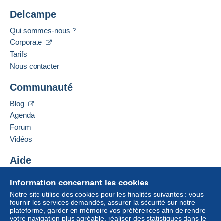
Delcampe
Qui sommes-nous ?
Corporate
Tarifs
Nous contacter
Communauté
Blog
Agenda
Forum
Vidéos
Aide
Centre d'aide
Information concernant les cookies
Acheter sur Delcampe
Notre site utilise des cookies pour les finalités suivantes : vous
Vendre sur Delcampe
fournir les services demandés, assurer la sécurité sur notre
plateforme, garder en mémoire vos préférences afin de rendre
Un site sécurisé
votre navigation plus agréable, réaliser des statistiques dans le