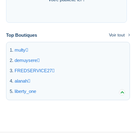
Top Boutiques
Voir tout
multy
demuysere
FREDSERVICE27
alanah
liberty_one