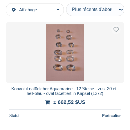
Types de vente
Affichage
Catégories principales
En cours
Bijoux & Horlogerie
Prix fixes
Pierres fines (semi-précieuses)
Enchères avec offres
Aigue-marine
Enchères sans offres
Maisons de vente
Vendus
Durée
Toutes les durées
Nouveau
jours
Konvolut natürlicher Aquamarine - 12 Steine - zus. 30 ct -
depuis
hell-blau - oval facettiert in Kapsel (1272)
Fermant
heures
± 662,52 $US
dans
Prix
Statut
Particulier
De
à
$US
$US