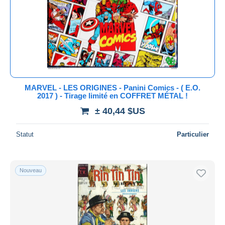
Méthodes de paiement
PayPal
Virement bancaire
Visa
Mastercard
Bancontact
MARVEL - LES ORIGINES - Panini Comics - ( E.O.
iDeal
2017 ) - Tirage limité en COFFRET MÉTAL !
Maestro
± 40,44 $US
Tout désélectionner
Statut
Particulier
Résidence du vendeur
Monde entier
Nouveau
Appliquer