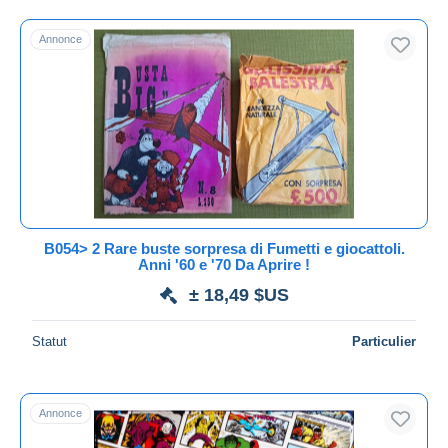
En cours
Prix fixes
Annonce
Enchères avec offres
Enchères sans offres
Maisons de vente
Vendus
Durée
Toutes les durées
Nouveau
jours
B054> 2 Rare buste sorpresa di Fumetti e giocattoli.
depuis
Anni '60 e '70 Da Aprire !
Fermant
heures
± 18,49 $US
dans
Prix
Statut
Particulier
De
à
$US
$US
Uniquement en réduction
Annonce
Livraison gratuite