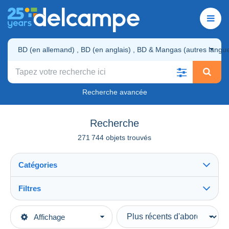
Recherche avancée
Recherche
271 744 objets trouvés
Catégories
Filtres
Tout voir
Livres, BD, Revues
271 744
Types de vente
Affichage