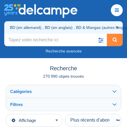
Recherche avancée
Recherche
270 990 objets trouvés
Catégories
Filtres
Tout voir
Livres, BD, Revues
270 990
Types de vente
Affichage