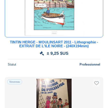
Méthodes de paiement
PayPal
Virement bancaire
Visa
Mastercard
Bancontact
TINTIN HERGE - MOULINSART 2011 - Lithographie -
iDeal
EXTRAIT DE L'ILE NOIRE - (240X194mm)
Maestro
± 9,25 $US
Tout désélectionner
Statut
Professionnel
Résidence du vendeur
Monde entier
Nouveau
Appliquer