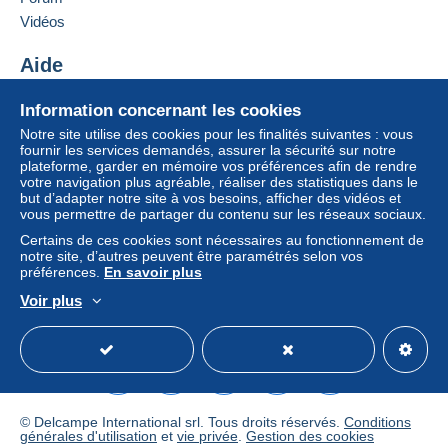
Vidéos
Aide
Centre d'aide
Information concernant les cookies
Acheter sur Delcampe
Notre site utilise des cookies pour les finalités suivantes : vous
Vendre sur Delcampe
fournir les services demandés, assurer la sécurité sur notre
plateforme, garder en mémoire vos préférences afin de rendre
Un site sécurisé
votre navigation plus agréable, réaliser des statistiques dans le
but d’adapter notre site à vos besoins, afficher des vidéos et
vous permettre de partager du contenu sur les réseaux sociaux.
Certains de ces cookies sont nécessaires au fonctionnement de
notre site, d’autres peuvent être paramétrés selon vos
préférences.
En savoir plus
Voir plus
Français
USD
Mode standard
America/
© Delcampe International srl. Tous droits réservés.
Conditions
générales d'utilisation
et
vie privée
.
Gestion des cookies