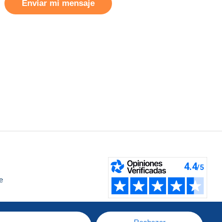
Enviar mi mensaje
e
a