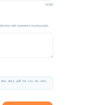
0/150
eudónimo del miembro involucrado,
c, docx, pdf, txt, csv, xls, xlsx,