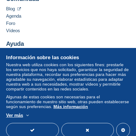
Blog
Agenda
Foro
Vídeos
Ayuda
Centro de ayuda
Información sobre las cookies
Comprar en Delcampe
Nuestra web utiliza cookies con los siguientes fines: prestarle
Vender en Delcampe
los servicios que nos haya solicitado, garantizar la seguridad de
nuestra plataforma, recordar sus preferencias para hacer más
Una página securizada
agradable su navegación, elaborar estadísticas para adaptar
nuestra web a sus necesidades, mostrar vídeos y permitirle
compartir contenidos en las redes sociales.
Algunas de estas cookies son necesarias para el
funcionamiento de nuestro sitio web, otras pueden establecerse
según sus preferencias.
Más información
Ver más
Español
USD
Modo estándar
America/