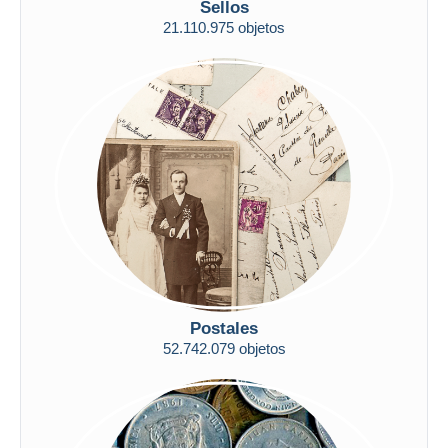
Sellos
Sólo con descuento
Envío gratis
21.110.975 objetos
Métodos de pago
PayPal
Transferencia bancaria
Visa
Mastercard
Bancontact
iDeal
Maestro
Deseleccionar todo
Residencia del vendedor
Postales
52.742.079 objetos
Mundo entero