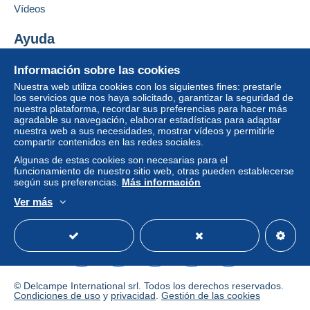
Vídeos
Ayuda
Centro de ayuda
Información sobre las cookies
Comprar en Delcampe
Nuestra web utiliza cookies con los siguientes fines: prestarle
Vender en Delcampe
los servicios que nos haya solicitado, garantizar la seguridad de
nuestra plataforma, recordar sus preferencias para hacer más
Una página securizada
agradable su navegación, elaborar estadísticas para adaptar
nuestra web a sus necesidades, mostrar vídeos y permitirle
compartir contenidos en las redes sociales.
Algunas de estas cookies son necesarias para el
funcionamiento de nuestro sitio web, otras pueden establecerse
según sus preferencias.
Más información
Ver más
Español
USD
Modo estándar
America/
© Delcampe International srl. Todos los derechos reservados.
Condiciones de uso
y
privacidad
.
Gestión de las cookies