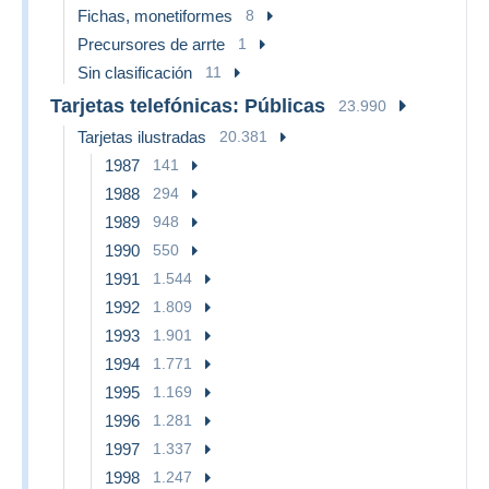
Fichas, monetiformes
8
Precursores de arrte
1
Sin clasificación
11
Tarjetas telefónicas: Públicas
23.990
Tarjetas ilustradas
20.381
1987
141
1988
294
1989
948
1990
550
1991
1.544
1992
1.809
1993
1.901
1994
1.771
1995
1.169
1996
1.281
1997
1.337
1998
1.247