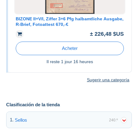
BIZONE II+V/I, Ziffer 3+6 Pfg halbamtliche Ausgabe,
R-Brief, Fotoattest 670,-€
± 226,48 $US
Acheter
Il reste
1 jour 16 heures
Sugerir una categoría
Clasificación de la tienda
Sellos
240.º