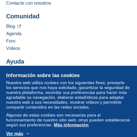
Contacte con nosotros
Comunidad
Blog
Agenda
Foro
Vídeos
Ayuda
Centro de ayuda
Información sobre las cookies
Comprar en Delcampe
Nuestra web utiliza cookies con los siguientes fines: prestarle
Vender en Delcampe
los servicios que nos haya solicitado, garantizar la seguridad de
nuestra plataforma, recordar sus preferencias para hacer más
Una página securizada
agradable su navegación, elaborar estadísticas para adaptar
nuestra web a sus necesidades, mostrar vídeos y permitirle
compartir contenidos en las redes sociales.
Algunas de estas cookies son necesarias para el
funcionamiento de nuestro sitio web, otras pueden establecerse
según sus preferencias.
Más información
Ver más