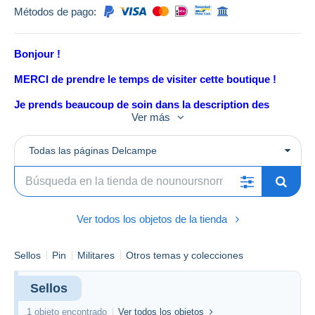
Métodos de pago:
Bonjour !
MERCI de prendre le temps de visiter cette boutique !
Je prends beaucoup de soin dans la description des
objets mis en vente
Ver más
mais si vous avez une question à me poser ... n'hèsitez
pas !
Todas las páginas Delcampe
A contrario, si la description vous semble erronée ou si
tout simplement
vous avez plus d'info sur l'objet vendu ... un petit message
et je corrigerai
l'erreur.
Ver todos los objetos de la tienda
En cas de doute sur mes frais pour des achats multiples,
Sellos
Pin
Militares
Otros temas y colecciones
contactez - moi !
Sellos
BONNES ENCHERES A TOUS !!!
1 objeto encontrado
Ver todos los objetos