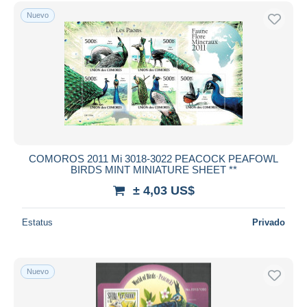
Sólo con descuento
Nuevo
Envío gratis
Métodos de pago
PayPal
Transferencia bancaria
Visa
Mastercard
Bancontact
iDeal
COMOROS 2011 Mi 3018-3022 PEACOCK PEAFOWL
BIRDS MINT MINIATURE SHEET **
Maestro
± 4,03 US$
Deseleccionar todo
Estatus
Privado
Residencia del vendedor
Mundo entero
Nuevo