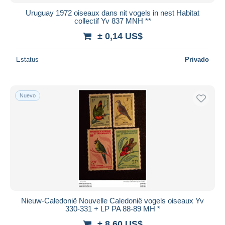
Uruguay 1972 oiseaux dans nit vogels in nest Habitat
collectif Yv 837 MNH **
± 0,14 US$
Estatus
Privado
Nuevo
Nieuw-Caledonië Nouvelle Caledonië vogels oiseaux Yv
330-331 + LP PA 88-89 MH *
± 8,60 US$