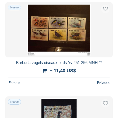
Nuevo
Sólo con descuento
Envío gratis
Métodos de pago
PayPal
Transferencia bancaria
Visa
Mastercard
Bancontact
Barbuda vogels oiseaux birds Yv 251-256 MNH **
iDeal
± 11,40 US$
Maestro
Deseleccionar todo
Estatus
Privado
Residencia del vendedor
Mundo entero
Nuevo