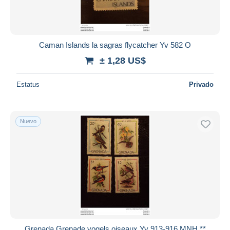
Caman Islands la sagras flycatcher Yv 582 O
± 1,28 US$
Estatus
Privado
Nuevo
Grenada Grenade vogels oiseaux Yv 913-916 MNH **