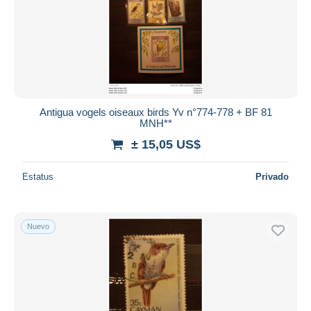
Antigua vogels oiseaux birds Yv n°774-778 + BF 81
MNH**
± 15,05 US$
Estatus
Privado
Nuevo