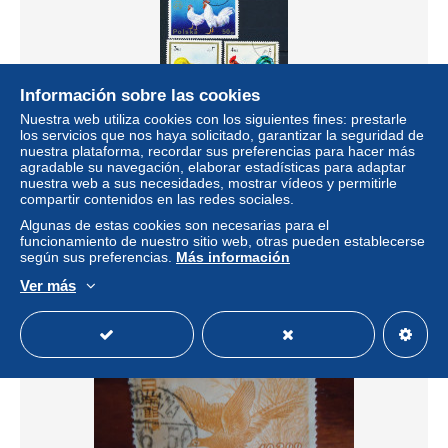
Información sobre las cookies
Nuestra web utiliza cookies con los siguientes fines: prestarle
los servicios que nos haya solicitado, garantizar la seguridad de
5 timbres oblitérés Coq et poussin XII-3 CUBA 1981 Gallos
nuestra plataforma, recordar sus preferencias para hacer más
lidia: Pinto, Canelo FUJEIRA coq et poussin POLOGNE
agradable su navegación, elaborar estadísticas para adaptar
coq blanc
nuestra web a sus necesidades, mostrar vídeos y permitirle
compartir contenidos en las redes sociales.
± 2,02 US$
Algunas de estas cookies son necesarias para el
funcionamiento de nuestro sitio web, otras pueden establecerse
Estatus
Privado
según sus preferencias.
Más información
Ver más