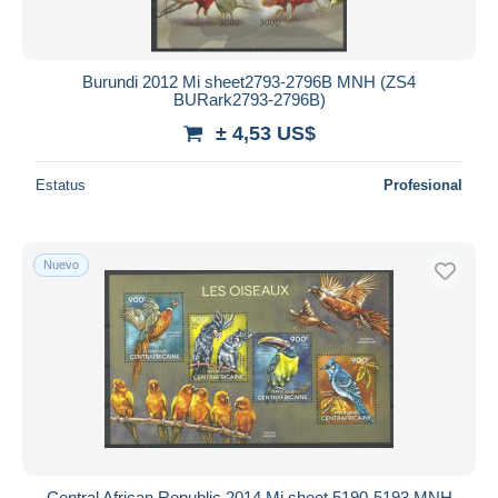
Burundi 2012 Mi sheet2793-2796B MNH (ZS4
BURark2793-2796B)
± 4,53 US$
Estatus
Profesional
Nuevo
Central African Republic 2014 Mi sheet 5190-5193 MNH