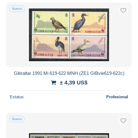
Nuevo
Sólo con descuento
Envío gratis
Métodos de pago
PayPal
Transferencia bancaria
Visa
Mastercard
Bancontact
Gibraltar 1991 Mi 619-622 MNH (ZE1 GIBvie619-622c)
iDeal
± 4,39 US$
Maestro
Deseleccionar todo
Estatus
Profesional
Residencia del vendedor
Mundo entero
Nuevo