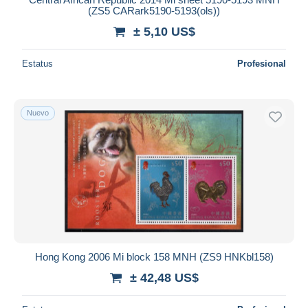
(ZS5 CARark5190-5193(ols))
± 5,10 US$
Estatus
Profesional
Nuevo
Hong Kong 2006 Mi block 158 MNH (ZS9 HNKbl158)
± 42,48 US$