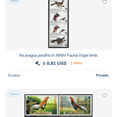
Nuevo
Nicaragua postfrisch /MNH Fauna Vögel birds
± 0,81 US$
1 oferta
Estatus
Privado
Nuevo