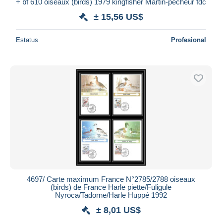
+ bf 610 oiseaux (birds) 1979 kingfisher Martin-pêcheur fdc
± 15,56 US$
Estatus
Profesional
4697/ Carte maximum France N°2785/2788 oiseaux
(birds) de France Harle piette/Fuligule
Nyroca/Tadorne/Harle Huppé 1992
± 8,01 US$