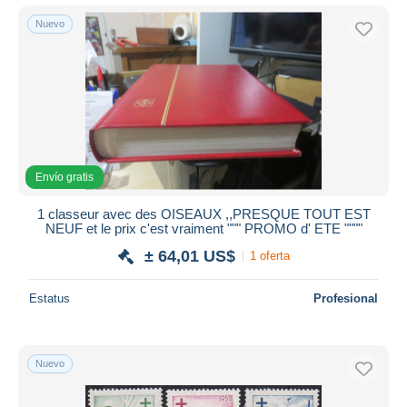
Nuevo
Envío gratis
1 classeur avec des OISEAUX ,,PRESQUE TOUT EST
NEUF et le prix c'est vraiment """ PROMO d' ETE """"
± 64,01 US$
1 oferta
Estatus
Profesional
Nuevo