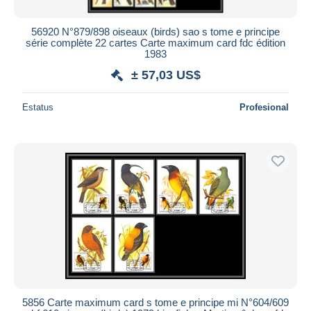
56920 N°879/898 oiseaux (birds) sao s tome e principe
série complète 22 cartes Carte maximum card fdc édition
1983
± 57,03 US$
Estatus
Profesional
5856 Carte maximum card s tome e principe mi N°604/609