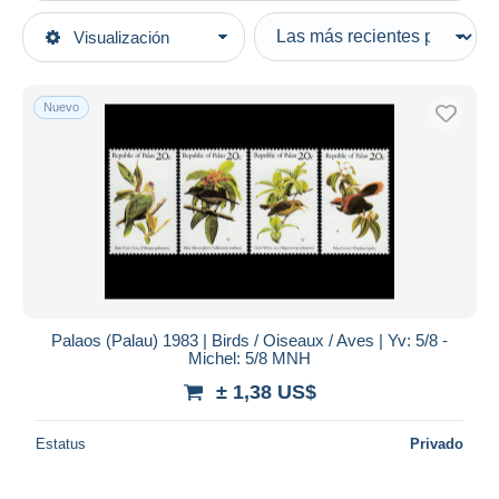
Tipo de venta
Visualización
Categorías principales
Activas
Sellos
Precios fijos
Temas
Nuevo
Subasta con ofertas
Animales & Fauna
Subastas sin pujas
Pájaros
Casa de subastas
Vendidos
Colecciones & series
Duration
Todas las duraciones
Nuevo desde
Días
Palaos (Palau) 1983 | Birds / Oiseaux / Aves | Yv: 5/8 -
Michel: 5/8 MNH
Cerrando dentro
horas
de
± 1,38 US$
Precio
Estatus
Privado
De
a
US$
US$