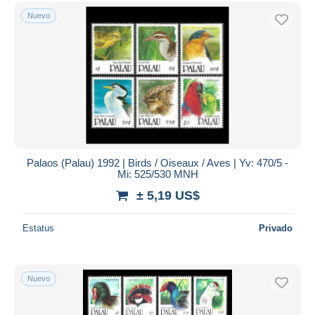
Sólo con descuento
Nuevo
Envío gratis
Métodos de pago
PayPal
Transferencia bancaria
Visa
Mastercard
Bancontact
iDeal
Palaos (Palau) 1992 | Birds / Oiseaux / Aves | Yv: 470/5 -
Mi: 525/530 MNH
Maestro
± 5,19 US$
Deseleccionar todo
Estatus
Privado
Residencia del vendedor
Mundo entero
Nuevo