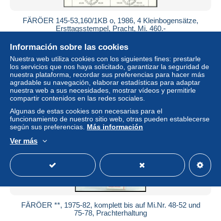
FÄRÖER 145-53,160/1KB o, 1986, 4 Kleinbogensätze,
Ersttagsstempel, Pracht, Mi. 460.-
± 89,00 US$
Información sobre las cookies
Nuestra web utiliza cookies con los siguientes fines: prestarle
Estatus
Profesional
los servicios que nos haya solicitado, garantizar la seguridad de
nuestra plataforma, recordar sus preferencias para hacer más
agradable su navegación, elaborar estadísticas para adaptar
nuestra web a sus necesidades, mostrar vídeos y permitirle
compartir contenidos en las redes sociales.
Nuevo
Algunas de estas cookies son necesarias para el
funcionamiento de nuestro sitio web, otras pueden establecerse
según sus preferencias.
Más información
Ver más
FÄRÖER **, 1975-82, komplett bis auf Mi.Nr. 48-52 und
75-78, Prachterhaltung