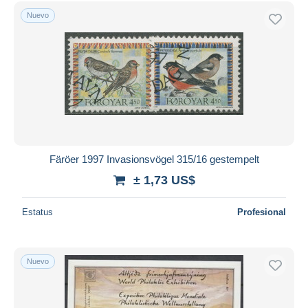
Sólo con descuento
Nuevo
Envío gratis
Métodos de pago
PayPal
Transferencia bancaria
Visa
Mastercard
Bancontact
iDeal
Färöer 1997 Invasionsvögel 315/16 gestempelt
Maestro
± 1,73 US$
Deseleccionar todo
Estatus
Profesional
Residencia del vendedor
Mundo entero
Nuevo