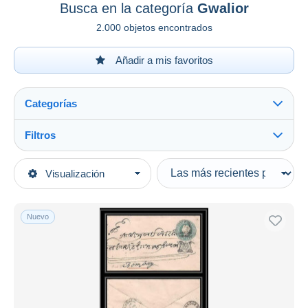
Busca en la categoría
Gwalior
2.000 objetos encontrados
Añadir a mis favoritos
Categorías
Filtros
Ver todo
Tipo de venta
Visualización
Categorías principales
Activas
Sellos
Precios fijos
Asia
Nuevo
Subasta con ofertas
India
Subastas sin pujas
1869-1949 Estados principescos de la India
Casa de subastas
Vendidos
Gwalior
Duration