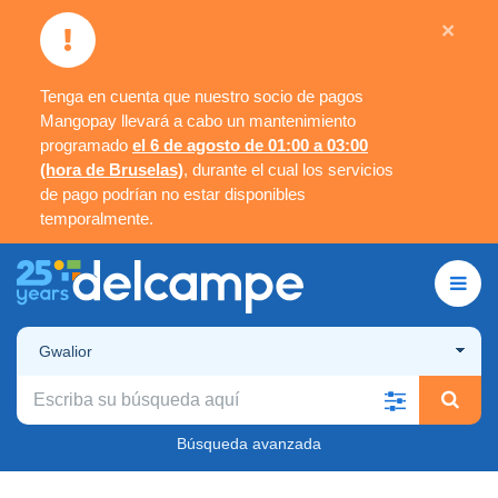
×
Tenga en cuenta que nuestro socio de pagos
Mangopay llevará a cabo un mantenimiento
programado
el 6 de agosto de 01:00 a 03:00
(hora de Bruselas)
, durante el cual los servicios
de pago podrían no estar disponibles
temporalmente.
Gwalior
Búsqueda avanzada