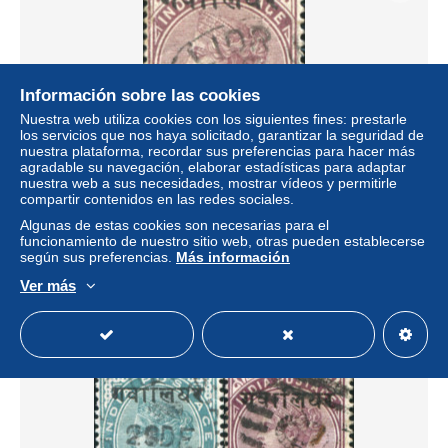
Información sobre las cookies
Nuestra web utiliza cookies con los siguientes fines: prestarle
los servicios que nos haya solicitado, garantizar la seguridad de
nuestra plataforma, recordar sus preferencias para hacer más
agradable su navegación, elaborar estadísticas para adaptar
nuestra web a sus necesidades, mostrar vídeos y permitirle
786799 USED GWALIOR 1896 SELLOS DE INDIA
compartir contenidos en las redes sociales.
INGLESA DE 1882-1892 SOBRECARGADOS-SERVICIO
Algunas de estas cookies son necesarias para el
± 0,46 US$
funcionamiento de nuestro sitio web, otras pueden establecerse
según sus preferencias.
Más información
Estatus
Profesional
Ver más