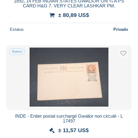
iDeal
1892, 14 FEB INDIAN STATES GWALIOR ON ¼ A PS
CARD H&G 7. VERY CLEAR LASHKAR PM.
Maestro
± 80,89 US$
Deseleccionar todo
Estatus
Privado
Residencia del vendedor
Mundo entero
Nuevo
Aplicar
INDE - Entier postal surchargé Gwalior non circulé - L
17497
± 11,57 US$