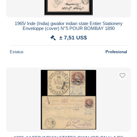
Todas las duraciones
Nuevo desde
Días
1965/ Inde (India) gwalior indian state Entier Stationery
Enveloppe (cover) N°5 POUR BOMBAY 1890
Cerrando dentro
horas
de
± 7,51 US$
Precio
Estatus
Profesional
De
a
US$
US$
Sólo con descuento
Envío gratis
Métodos de pago
PayPal
Transferencia bancaria
Visa
Mastercard
Bancontact