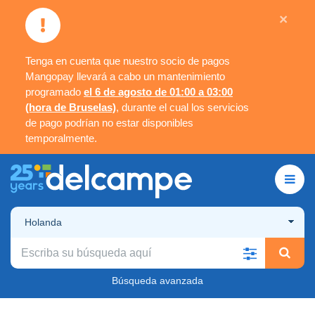
×
Tenga en cuenta que nuestro socio de pagos
Mangopay llevará a cabo un mantenimiento
programado
el 6 de agosto de 01:00 a 03:00
(hora de Bruselas)
, durante el cual los servicios
de pago podrían no estar disponibles
temporalmente.
Holanda
Búsqueda avanzada