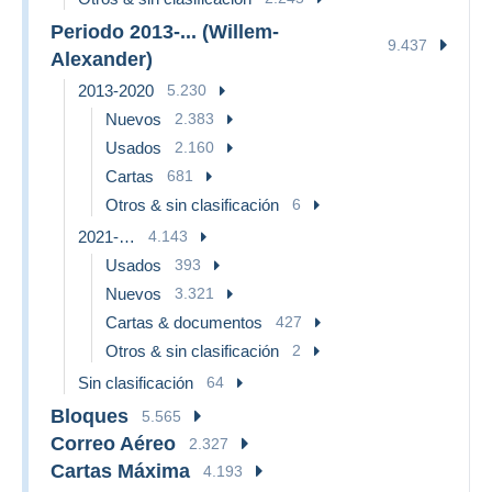
Periodo 2013-... (Willem-
9.437
Alexander)
2013-2020
5.230
Nuevos
2.383
Usados
2.160
Cartas
681
Otros & sin clasificación
6
2021-…
4.143
Usados
393
Nuevos
3.321
Cartas & documentos
427
Otros & sin clasificación
2
Sin clasificación
64
Bloques
5.565
Correo Aéreo
2.327
Cartas Máxima
4.193