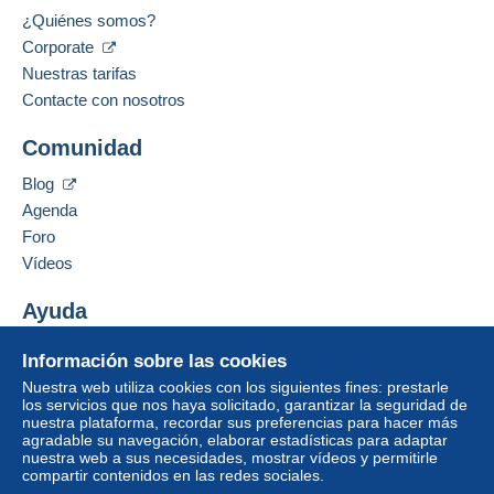
¿Quiénes somos?
Corporate
Nuestras tarifas
Contacte con nosotros
Comunidad
Blog
Agenda
Foro
Vídeos
Ayuda
Centro de ayuda
Información sobre las cookies
Comprar en Delcampe
Nuestra web utiliza cookies con los siguientes fines: prestarle
Vender en Delcampe
los servicios que nos haya solicitado, garantizar la seguridad de
nuestra plataforma, recordar sus preferencias para hacer más
Una página securizada
agradable su navegación, elaborar estadísticas para adaptar
nuestra web a sus necesidades, mostrar vídeos y permitirle
compartir contenidos en las redes sociales.