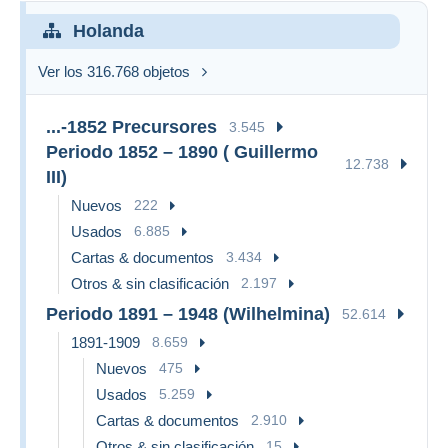
Holanda
Ver los 316.768 objetos
...-1852 Precursores
3.545
Periodo 1852 – 1890 ( Guillermo
12.738
III)
Nuevos
222
Usados
6.885
Cartas & documentos
3.434
Otros & sin clasificación
2.197
Periodo 1891 – 1948 (Wilhelmina)
52.614
1891-1909
8.659
Nuevos
475
Usados
5.259
Cartas & documentos
2.910
Otros & sin clasificación
15