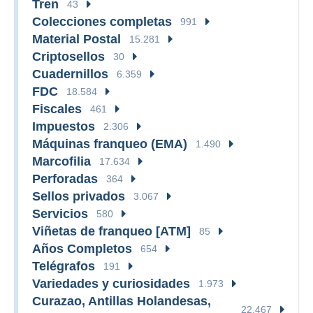
Tren
43
Colecciones completas
991
Material Postal
15.281
Criptosellos
30
Cuadernillos
6.359
FDC
18.584
Fiscales
461
Impuestos
2.306
Máquinas franqueo (EMA)
1.490
Marcofilia
17.634
Perforadas
364
Sellos privados
3.067
Servicios
580
Viñetas de franqueo [ATM]
85
Años Completos
654
Telégrafos
191
Variedades y curiosidades
1.973
Curazao, Antillas Holandesas,
22.467