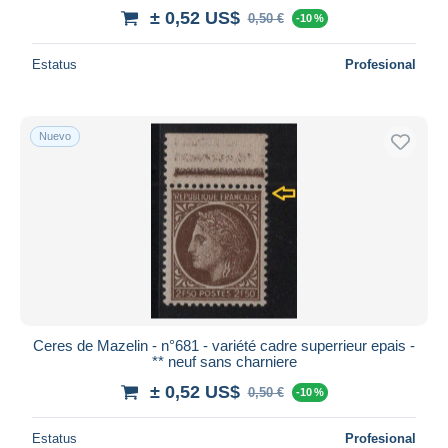
± 0,52 US$
0,50 €
-10 %
Estatus
Profesional
Nuevo
Ceres de Mazelin - n°681 - variété cadre superrieur epais -
** neuf sans charniere
± 0,52 US$
0,50 €
-10 %
Estatus
Profesional