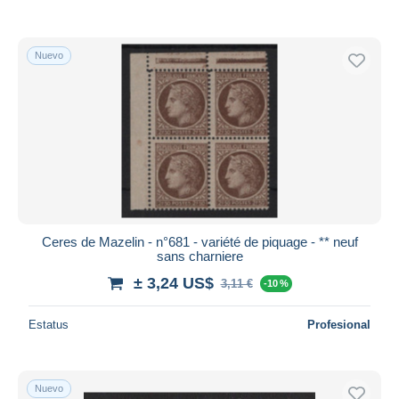
Nuevo
Ceres de Mazelin - n°681 - variété de piquage - ** neuf
sans charniere
± 3,24 US$
3,11 €
-10 %
Estatus
Profesional
Nuevo