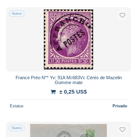
Sólo con descuento
Nuevo
Envío gratis
Métodos de pago
PayPal
Transferencia bancaria
Visa
Mastercard
Bancontact
iDeal
France Préo N** Yv: 91A Mi:683Vc Cérès de Mazelin
Gomme mate
Maestro
± 0,25 US$
Deseleccionar todo
Estatus
Privado
Residencia del vendedor
Mundo entero
Nuevo