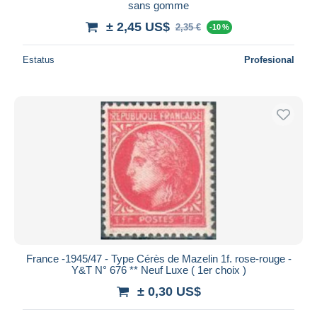
sans gomme
± 2,45 US$
2,35 €
-10 %
Estatus
Profesional
France -1945/47 - Type Cérès de Mazelin 1f. rose-rouge -
Y&T N° 676 ** Neuf Luxe ( 1er choix )
± 0,30 US$