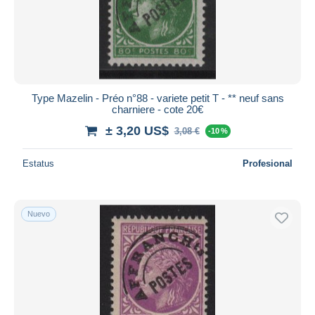
Type Mazelin - Préo n°88 - variete petit T - ** neuf sans
charniere - cote 20€
± 3,20 US$
3,08 €
-10 %
Estatus
Profesional
Nuevo