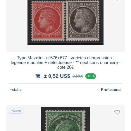
Type Mazelin - n°676+677 - varietes d impression -
legende maculee + defectueuse - ** neuf sans charniere -
cote 20€
± 0,52 US$
0,50 €
-10 %
Estatus
Profesional
Nuevo