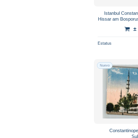
Istanbul Constan
Hissar am Bosporus
±
Estatus
Nuevo
Constantinope
Su