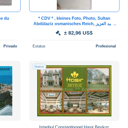
ce du
* CDV * , kleines Foto, Photo, Sultan
Abdülaziz osmanisches Reich, عبد العزيز;
, Türkei, TURQUIE, EMPIRE OTTOMAN
± 82,96 US$
Privado
Estatus
Profesional
Nuevo
Istanbul Constantinopel Hasir Beykoz