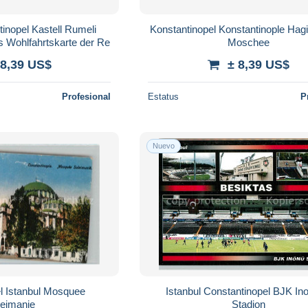
tinopel Kastell Rumeli
Konstantinopel Konstantinople Hag
 Wohlfahrtskarte der Re
Moschee
 8,39 US$
± 8,39 US$
Profesional
Estatus
P
Nuevo
l Istanbul Mosquee
Istanbul Constantinopel BJK In
leimanie
Stadion