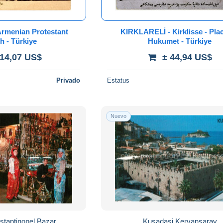
KIRKLARELİ - Kirklisse - Pla
h - Türkiye
Hukumet - Türkiye
114,07 US$
± 44,94 US$
Privado
Estatus
Nuevo
stantinopel Bazar
Kusadasi Kervansaray