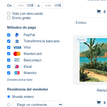
De
a
US$
US$
±
Sólo con descuento
Envío gratis
Estatus
Métodos de pago
PayPal
Nuevo
Transferencia bancaria
Visa
Mastercard
Bancontact
iDeal
Maestro
Deseleccionar todo
Residencia del vendedor
Alany
Mundo entero
±