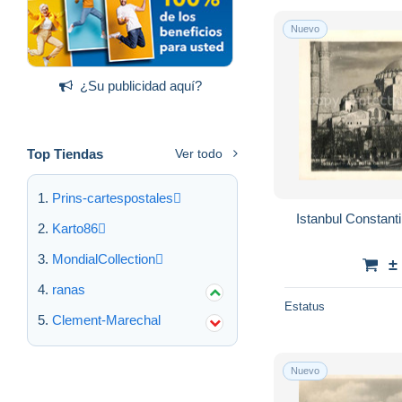
Nuevo
¿Su publicidad aquí?
Top Tiendas
Ver todo
Prins-cartespostales
Istanbul Constant
Karto86
MondialCollection
±
ranas
Estatus
Clement-Marechal
Nuevo