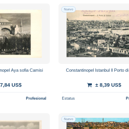
Nuevo
inopel Aya sofia Camisi
Constantinopel Istanbul Il Porto d
 7,84 US$
± 8,39 US$
Profesional
Estatus
P
Nuevo