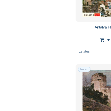
Antalya F
±
Estatus
Nuevo