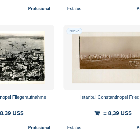
Profesional
Estatus
P
Nuevo
inopel Fliegeraufnahme
Istanbul Constantinopel Fried
 8,39 US$
± 8,39 US$
Profesional
Estatus
P