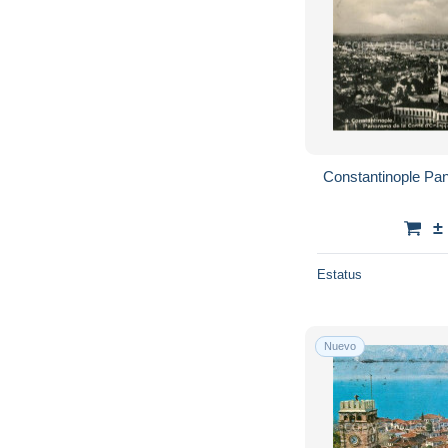
Constantinople Pa
±
Estatus
Nuevo