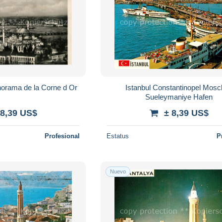
norama de la Corne d Or
Istanbul Constantinopel Mos
Sueleymaniye Hafen
 8,39 US$
± 8,39 US$
Profesional
Estatus
P
Nuevo