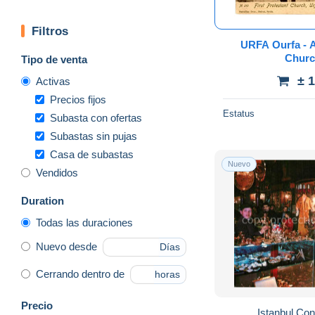
Filtros
URFA Ourfa - Armenian Protestant
Churc
Tipo de venta
± 
Activas
Precios fijos
Estatus
Subasta con ofertas
Subastas sin pujas
Casa de subastas
Nuevo
Vendidos
Duration
Todas las duraciones
Nuevo desde
Días
Cerrando dentro de
horas
Precio
Istanbul Con