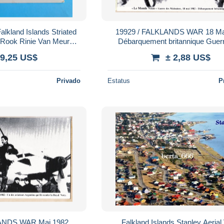
alkland Islands Striated
19929 / FALKLANDS WAR 18 Mai 1982
 Rook Rinie Van Meurs
Débarquement britannique Guer
nused
MALOUINES Falkland- MOND
 9,25 US$
± 2,88 US$
série F
Privado
Estatus
P
Falkland Islands Stanley Aerial