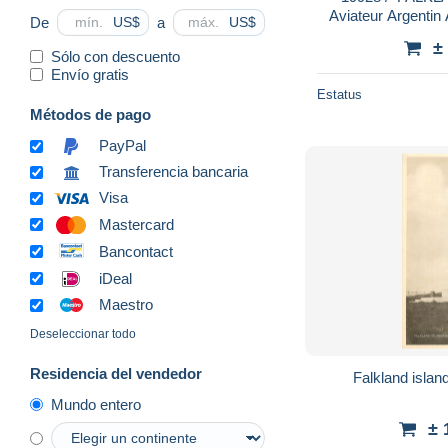
Aviateur Argentin 
De
a
US$
US$
ROYAL NAVY G
±
MOND
Sólo con descuento
Envío gratis
Estatus
Métodos de pago
PayPal
Transferencia bancaria
Visa
Mastercard
Bancontact
iDeal
Maestro
Deseleccionar todo
Residencia del vendedor
Falkland islan
Mundo entero
± 