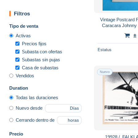
Filtros
Vintage Postcard F
Caracara Johnny
Tipo de venta
U
±
Activas
Precios fijos
Estatus
Subasta con ofertas
Subastas sin pujas
Casa de subastas
Nuevo
Vendidos
Duration
Todas las duraciones
Nuevo desde
Días
Cerrando dentro de
horas
Precio
19928 / ️ FALKLANDS WAR Mai 1982