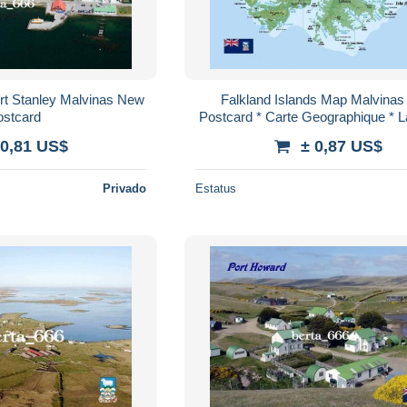
ort Stanley Malvinas New
Falkland Islands Map Malvina
ostcard
Postcard * Carte Geographique * 
 0,81 US$
± 0,87 US$
Privado
Estatus