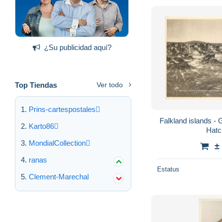
¿Su publicidad aquí?
Top Tiendas
Ver todo
Prins-cartespostales
Falkland islands -
Karto86
Hatc
MondialCollection
±
ranas
Estatus
Clement-Marechal