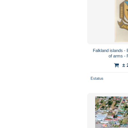
Falkland islands 
of arms - 
± 
Estatus