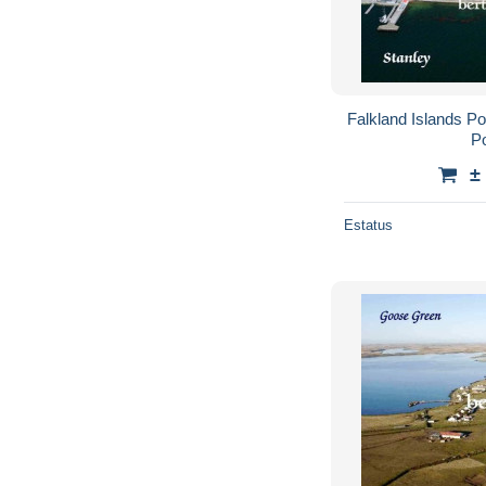
Falkland Islands P
P
±
Estatus