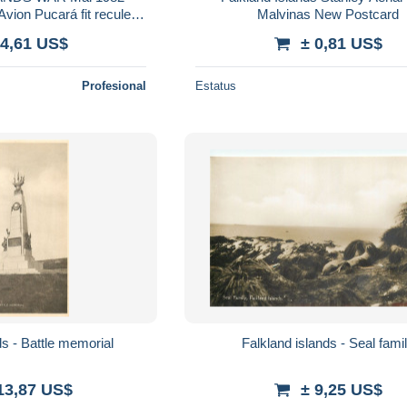
Avion Pucará fit reculer
Malvinas New Postcard
uerre MALOUINES-
 4,61 US$
± 0,81 US$
E VECU F
Profesional
Estatus
ds - Battle memorial
Falkland islands - Seal fami
13,87 US$
± 9,25 US$