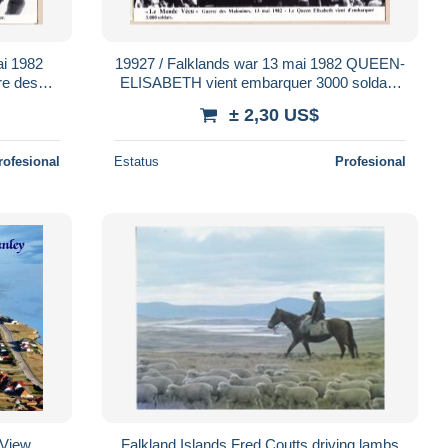
19927 / Falklands war 13 mai 1982 QUEEN-
re des
ELISABETH vient embarquer 3000 soldats
E VECU
Guerre des MALOUINES -MONDE VECU F
± 2,30 US$
rofesional
Estatus
Profesional
 View
Falkland Islands Fred Coutts driving lambs