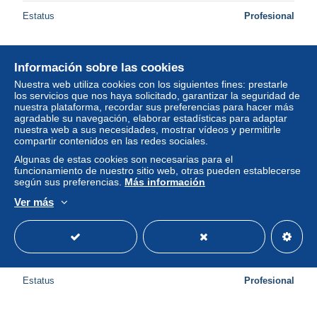
Estatus
Profesional
Información sobre las cookies
Nuevo
Nuestra web utiliza cookies con los siguientes fines: prestarle
los servicios que nos haya solicitado, garantizar la seguridad de
nuestra plataforma, recordar sus preferencias para hacer más
agradable su navegación, elaborar estadísticas para adaptar
nuestra web a sus necesidades, mostrar vídeos y permitirle
compartir contenidos en las redes sociales.
Algunas de estas cookies son necesarias para el
funcionamiento de nuestro sitio web, otras pueden establecerse
según sus preferencias.
Más información
Ver más
44 CLISSON LE CHATEAU ET LE PONT DE VILLE SUR
LA SEVRE
± 6,82 US$
Estatus
Profesional