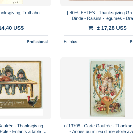
nksgiving, Truthahn
[-40%] FETES - Thanksgiving Gre
Dinde - Raisins - légumes - Dr
américain - relief - Carte postale 
14,40 US$
± 17,28 US$
Profesional
Estatus
P
Gaufrée - Thanksgiving
n°13708 - Carte Gaufrée - Thanksg
Pole - Enfants à table se
- Anges au milieu d'une étoile a