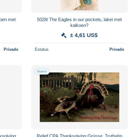
koen met
5028/ The Eagles in our pockets, lakei met
kalkoen?
± 4,61 US$
Privado
Estatus
Privado
Nuevo
sgiving
Relief CPA Thanksgiving Grüsse, Truthahn