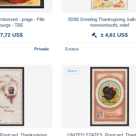
embossed - prage - Fille
5038/ Greeting Thanksgiving, kal
ourge - TBE
mensenhoofd, relief
 7,72 US$
± 4,61 US$
Privado
Estatus
Nuevo
ostcard, Thanksgiving
UNITED STATES, Postcard, Thank