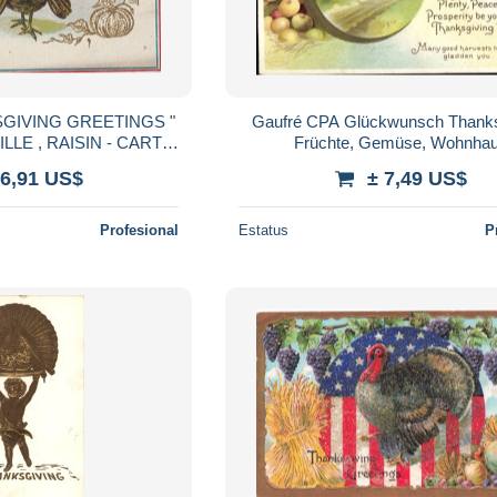
SGIVING GREETINGS "
Gaufré CPA Glückwunsch Thanks
ILLE , RAISIN - CARTE
Früchte, Gemüse, Wohnha
ORURE - 2 SCANS
 6,91 US$
± 7,49 US$
Profesional
Estatus
P