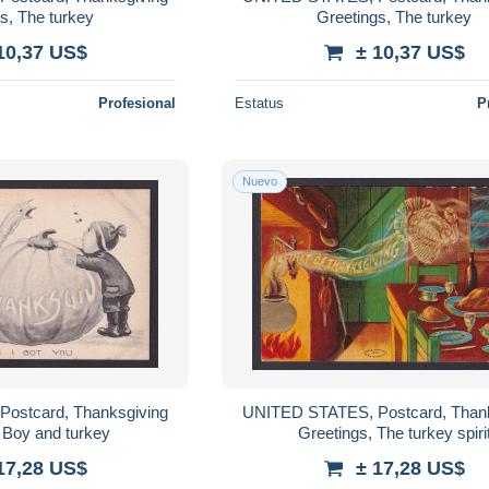
s, The turkey
Greetings, The turkey
10,37 US$
± 10,37 US$
Profesional
Estatus
P
Nuevo
ostcard, Thanksgiving
UNITED STATES, Postcard, Thank
 Boy and turkey
Greetings, The turkey spiri
17,28 US$
± 17,28 US$