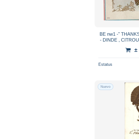
BE nw1 -" THANK
- DINDE , CITROU
GAUFREE - D
±
Estatus
Nuevo