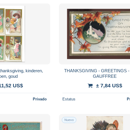
thanksgiving, kinderen,
THANKSGIVING - GREETINGS 
oen, goud
GAUFFREE
11,52 US$
± 7,84 US$
Privado
Estatus
P
Nuevo