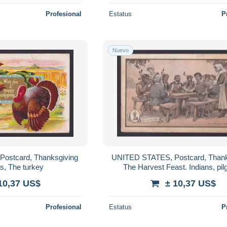
Profesional
Estatus
P
Nuevo
ostcard, Thanksgiving
UNITED STATES, Postcard, Thank
s, The turkey
The Harvest Feast. Indians, pil
10,37 US$
± 10,37 US$
Profesional
Estatus
P