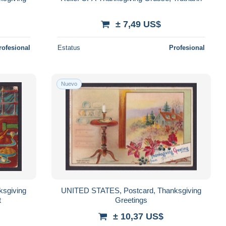
± 7,49 US$
rofesional
Estatus
Profesional
Nuevo
sgiving
UNITED STATES, Postcard, Thanksgiving
t
Greetings
± 10,37 US$