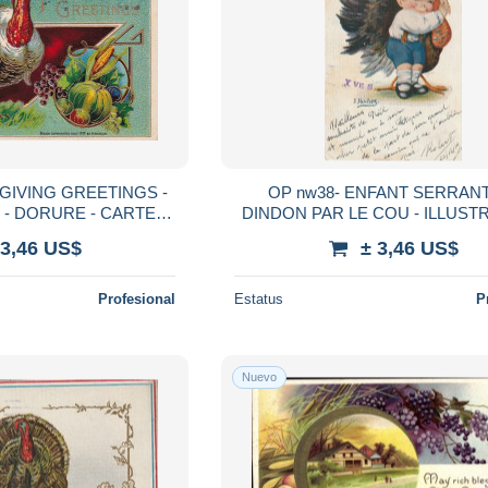
REETINGS -
OP nw38- ENFANT SERRAN
ARTE
DINDON PAR LE COU - ILLUS
UFREE
IBANEZ
 3,46 US$
± 3,46 US$
Profesional
Estatus
P
Nuevo