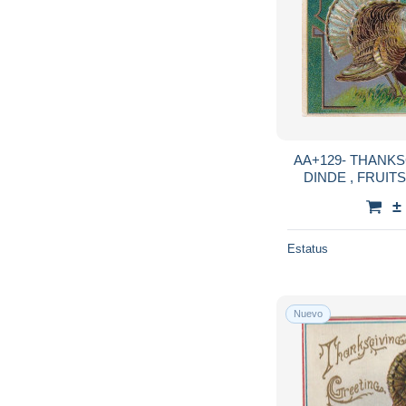
AA+129- THANKSGIVING G
DINDE , FRUITS - DORURE - C
GA
±
Estatus
Nuevo