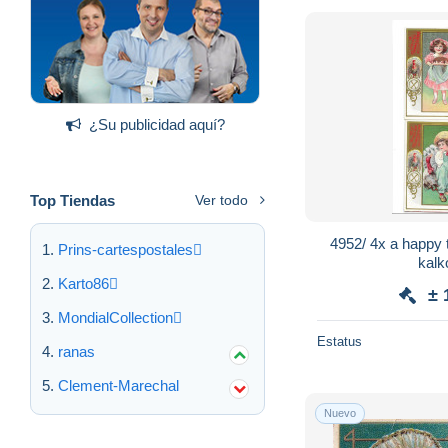
¿Su publicidad aquí?
Top Tiendas
Ver todo
4952/ 4x a happy 
Prins-cartespostales
kalk
Karto86
± 
MondialCollection
Estatus
ranas
Clement-Marechal
Nuevo