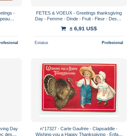
etings -
FETES & VOEUX - Greetings thanksgiving
apeau
Day - Femme - Dinde - Fruit - Fleur - Dessin
ancienne
- Carte postale ancienne
± 6,91 US$
rofesional
Estatus
Profesional
iving Day
n°17327 - Carte Gaufrée - Clapsaddle -
vec des
Wishing you a Happy Thanksgiving - Enfant