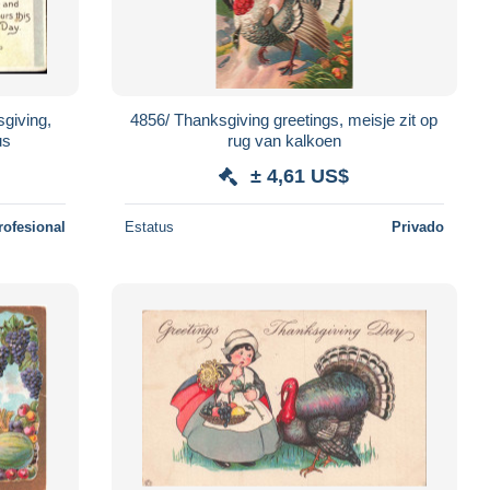
giving,
4856/ Thanksgiving greetings, meisje zit op
us
rug van kalkoen
± 4,61 US$
rofesional
Estatus
Privado