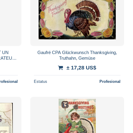
T UN
Gaufré CPA Glückwunsch Thanksgiving,
TRATEUR
Truthahn, Gemüse
± 17,28 US$
rofesional
Estatus
Profesional