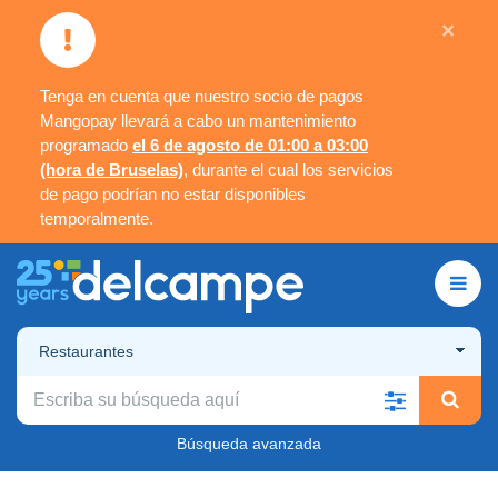
×
Tenga en cuenta que nuestro socio de pagos
Mangopay llevará a cabo un mantenimiento
programado
el 6 de agosto de 01:00 a 03:00
(hora de Bruselas)
, durante el cual los servicios
de pago podrían no estar disponibles
temporalmente.
Restaurantes
Búsqueda avanzada