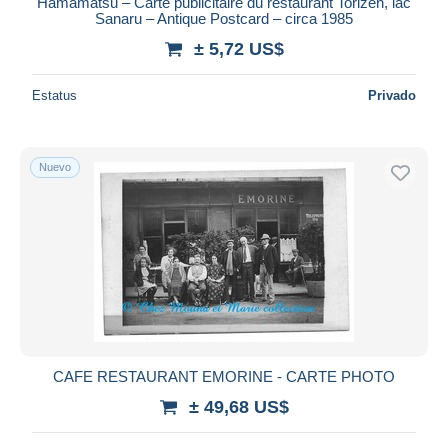
iDeal
Hamamatsu – Carte publicitaire du restaurant Torizen, lac
Sanaru – Antique Postcard – circa 1985
Maestro
± 5,72 US$
Deseleccionar todo
Estatus
Privado
Residencia del vendedor
Mundo entero
Nuevo
Aplicar
CAFE RESTAURANT EMORINE - CARTE PHOTO
± 49,68 US$