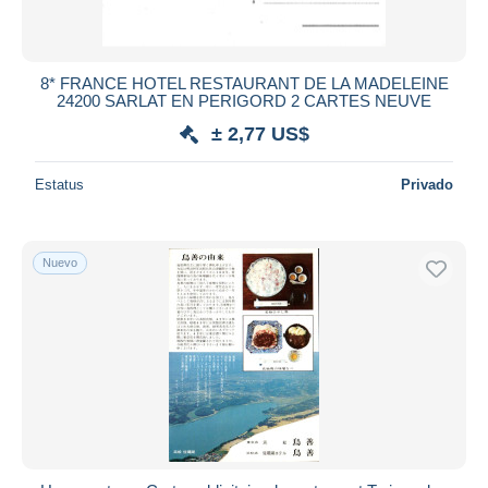
Todas las duraciones
Nuevo desde
Días
8* FRANCE HOTEL RESTAURANT DE LA MADELEINE
24200 SARLAT EN PERIGORD 2 CARTES NEUVE
Cerrando dentro
horas
de
± 2,77 US$
Precio
Estatus
Privado
De
a
US$
US$
Sólo con descuento
Nuevo
Envío gratis
Métodos de pago
PayPal
Transferencia bancaria
Visa
Mastercard
Bancontact