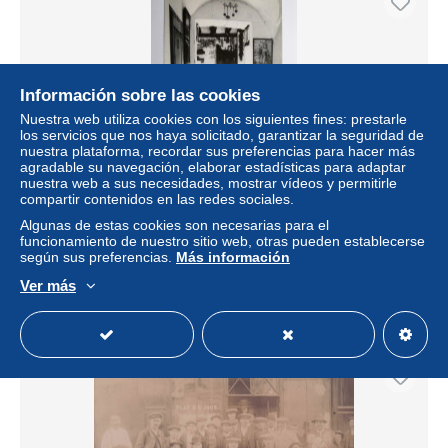
Información sobre las cookies
Nuestra web utiliza cookies con los siguientes fines: prestarle
los servicios que nos haya solicitado, garantizar la seguridad de
nuestra plataforma, recordar sus preferencias para hacer más
agradable su navegación, elaborar estadísticas para adaptar
nuestra web a sus necesidades, mostrar vídeos y permitirle
compartir contenidos en las redes sociales.
CAN PERLETA - Tapas cocina gallega / cuisine galicienne
- ALT EMPORDA (GIRONA) - carte publicitaire espagnole
Algunas de estas cookies son necesarias para el
funcionamiento de nuestro sitio web, otras pueden establecerse
± 2,89 US$
según sus preferencias.
Más información
Ver más
Estatus
Privado