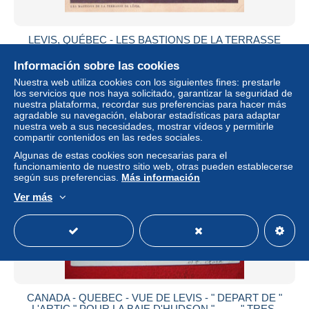
LEVIS, QUÉBEC - LES BASTIONS DE LA TERRASSE
DE LÉVIS
Información sobre las cookies
± 1,73 US$
Nuestra web utiliza cookies con los siguientes fines: prestarle
los servicios que nos haya solicitado, garantizar la seguridad de
Estatus
Profesional
nuestra plataforma, recordar sus preferencias para hacer más
agradable su navegación, elaborar estadísticas para adaptar
nuestra web a sus necesidades, mostrar vídeos y permitirle
compartir contenidos en las redes sociales.
Algunas de estas cookies son necesarias para el
funcionamiento de nuestro sitio web, otras pueden establecerse
según sus preferencias.
Más información
Ver más
CANADA - QUEBEC - VUE DE LEVIS - " DEPART DE "
L'ARTIC " POUR LA BAIE D'HUDSON " ------ " TRES,