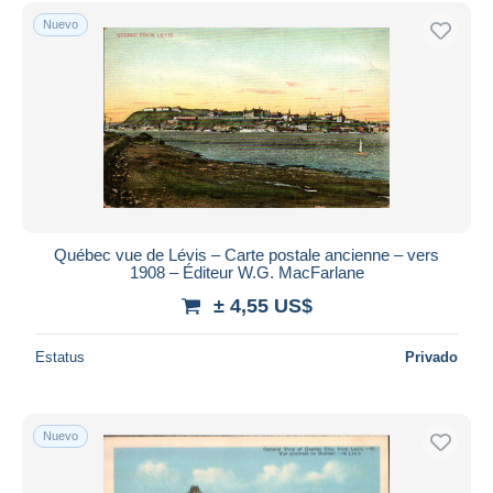
Sólo con descuento
Nuevo
Envío gratis
Métodos de pago
PayPal
Transferencia bancaria
Visa
Mastercard
Bancontact
iDeal
Québec vue de Lévis – Carte postale ancienne – vers
1908 – Éditeur W.G. MacFarlane
Maestro
± 4,55 US$
Deseleccionar todo
Estatus
Privado
Residencia del vendedor
Mundo entero
Nuevo