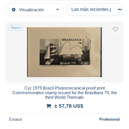
Tipo de venta
Visualización
Categorías principales
Activas
Documentos antiguos
Precios fijos
Nuevo
Matasellos generales
Subasta con ofertas
Subastas sin pujas
Casa de subastas
Vendidos
Duration
Todas las duraciones
Nuevo desde
Días
Cy) 1979 Brazil Photomecanical proof print
Commemorative stamp issued for the Brasiliana 79, the
Cerrando dentro
third World Thematic
horas
de
± 57,78 US$
Precio
Estatus
Profesional
De
a
US$
US$