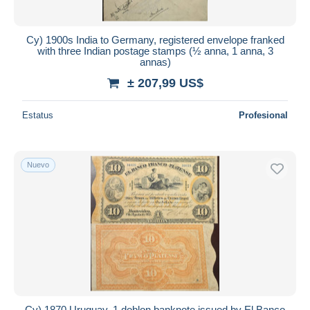
Cy) 1900s India to Germany, registered envelope franked
with three Indian postage stamps (½ anna, 1 anna, 3
annas)
± 207,99 US$
Estatus
Profesional
Nuevo
Cy) 1870 Uruguay, 1 doblon banknote issued by El Banco