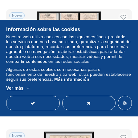
Nuevo
Información sobre las cookies
Nuestra web utiliza cookies con los siguientes fines: prestarle
los servicios que nos haya solicitado, garantizar la seguridad de
nuestra plataforma, recordar sus preferencias para hacer más
agradable su navegación, elaborar estadísticas para adaptar
nuestra web a sus necesidades, mostrar vídeos y permitirle
compartir contenidos en las redes sociales.
Algunas de estas cookies son necesarias para el
funcionamiento de nuestro sitio web, otras pueden establecerse
según sus preferencias.
Más información
40201 Riom Auvergne Devaux N°300 Indice 5 18 mai 1922
complet 8 pages Lettre document très ancien 18ème
Ver más
siècle
± 20,22 US$
Estatus
Profesional
Nuevo