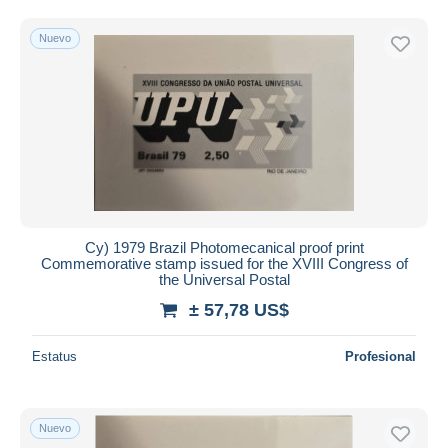
Sólo con descuento
Envío gratis
Nuevo
Métodos de pago
PayPal
Transferencia bancaria
Visa
Mastercard
Bancontact
iDeal
Cy) 1979 Brazil Photomecanical proof print
Maestro
Commemorative stamp issued for the XVIII Congress of
the Universal Postal
Deseleccionar todo
± 57,78 US$
Residencia del vendedor
Mundo entero
Estatus
Profesional
Nuevo