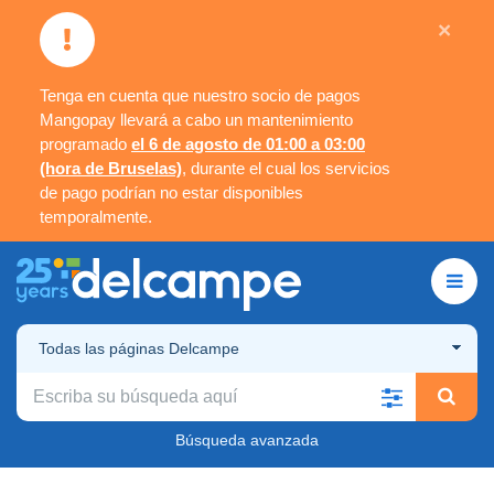
×
Tenga en cuenta que nuestro socio de pagos
Mangopay llevará a cabo un mantenimiento
programado
el 6 de agosto de 01:00 a 03:00
(hora de Bruselas)
, durante el cual los servicios
de pago podrían no estar disponibles
temporalmente.
Todas las páginas Delcampe
Búsqueda avanzada