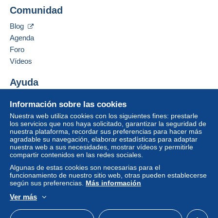
Añadir ese vendedor a los favoritos
Comunidad
Contactar con el vendedor
Un pago que no pase por
el sistema de pago
Ocultar los objetos de este vendedor
integrado a la página
será reembolsado por el
Blog
vendedor al comprador. Una compra no pagada
Agenda
puede tener consecuencias en la cuenta del
Foro
comprador.
Vídeos
Si las condiciones de venta del vendedor incluyen
cláusulas relativas al pago, estas se considerarán
Ayuda
nulas. Las condiciones de pago de la página web
Centro de ayuda
Delcampe, tal y como se definen en las
Información sobre las cookies
Comprar en Delcampe
condiciones de uso
, son las únicas aplicables.
Nuestra web utiliza cookies con los siguientes fines: prestarle
Vender en Delcampe
los servicios que nos haya solicitado, garantizar la seguridad de
Las compras deben pagarse en un plazo de
14
nuestra plataforma, recordar sus preferencias para hacer más
Una página securizada
días
a partir de la recepción de la declaración final
agradable su navegación, elaborar estadísticas para adaptar
del vendedor.
nuestra web a sus necesidades, mostrar vídeos y permitirle
compartir contenidos en las redes sociales.
Algunas de estas cookies son necesarias para el
Spese postali all'interno dell'Italia.
funcionamiento de nuestro sitio web, otras pueden establecerse
según sus preferencias.
Más información
Pacco ordinario Euro 10,00 fino a 3 Kg da 3 a 5 Kg €
12,00 da 5 a 10 Kg € 15,00 da 10 a 20 Kg. € 17,50
Ver más
Raccomandata piego libri da 0 a 2 Kg. Euro 5,00 e da 2
Español
USD
Modo estándar
America/
a 5 Kg. Euro 7,50