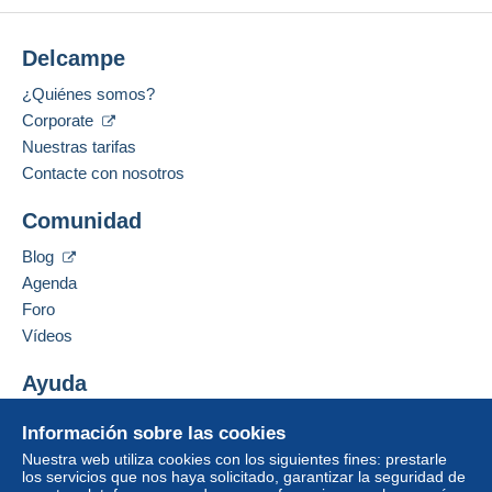
Delcampe
¿Quiénes somos?
Corporate
Nuestras tarifas
Contacte con nosotros
Comunidad
Blog
Agenda
Foro
Vídeos
Ayuda
Centro de ayuda
Información sobre las cookies
Comprar en Delcampe
Nuestra web utiliza cookies con los siguientes fines: prestarle
Vender en Delcampe
los servicios que nos haya solicitado, garantizar la seguridad de