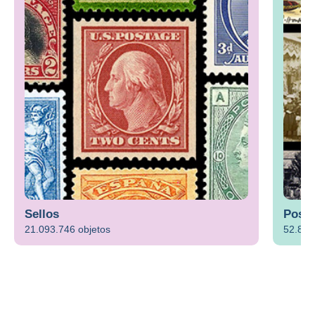
Sellos
Posta
21.093.746 objetos
52.872