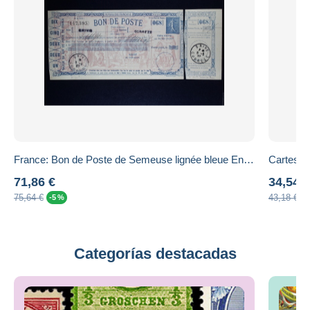
France: Bon de Poste de Semeuse lignée bleue Entier K1 avec déclaration de virement
71,86 €
34,54 €
75,64 €
43,18 €
-5 %
-
Categorías destacadas