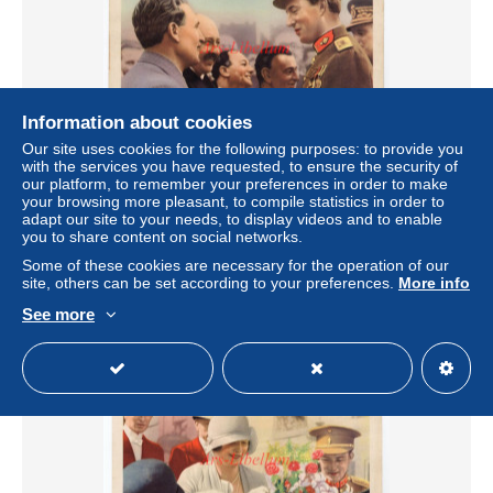
Information about cookies
Our site uses cookies for the following purposes: to provide you
with the services you have requested, to ensure the security of
our platform, to remember your preferences in order to make
Chocolat l'Aiglon / ROYALTY / Belgique / België / famille
your browsing more pleasant, to compile statistics in order to
royal / koningshuis / Koninklijke familie / Dynastie / No. 80
adapt our site to your needs, to display videos and to enable
± $2.70
you to share content on social networks.
Some of these cookies are necessary for the operation of our
site, others can be set according to your preferences.
More info
Status
Professional
See more