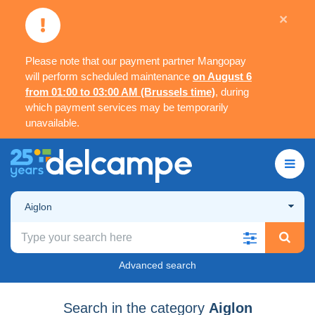
×
Please note that our payment partner Mangopay
will perform scheduled maintenance
on August 6
from 01:00 to 03:00 AM (Brussels time)
, during
which payment services may be temporarily
unavailable.
Aiglon
Advanced search
Search in the category
Aiglon