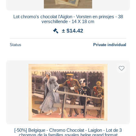
All durations
New since
days
Lot chromo's chocolat l'Aiglon - Vorsten en prinsjes - 38
verschillende - 14 X 18 cm
Closing in
hours
± $14.42
Price
Status
Private individual
From
$
to
$
With a deal only
Free shipping
Payment methods
PayPal
Bank transfer
Visa
MasterCard
Bancontact
iDeal
[-50%] Belgique - Chromo Chocolat - Laiglon - Lot de 3
chromos de la familles royales belge grand format
Maestro