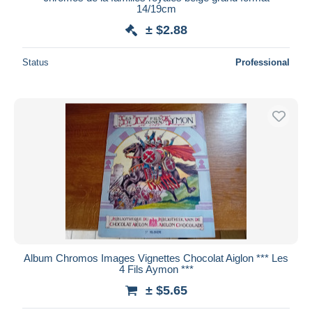
14/19cm
Deselect all
± $2.88
Seller's residence
Status
Professional
Entire world
Submit
Album Chromos Images Vignettes Chocolat Aiglon *** Les
4 Fils Aymon ***
± $5.65