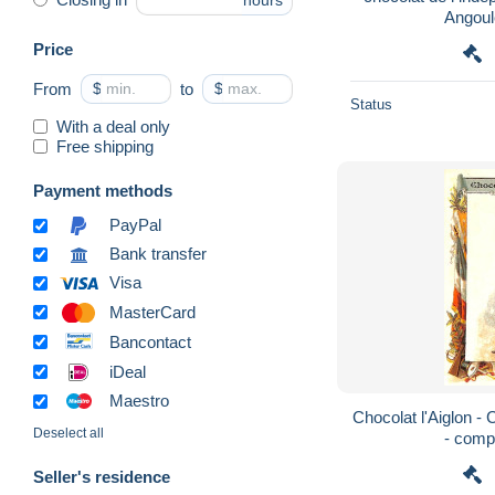
hours
Price
From
$
to
$
Status
With a deal only
Free shipping
Payment methods
PayPal
Bank transfer
Visa
MasterCard
Bancontact
iDeal
Maestro
Chocolat l'Aiglon -
Deselect all
- compa
Seller's residence