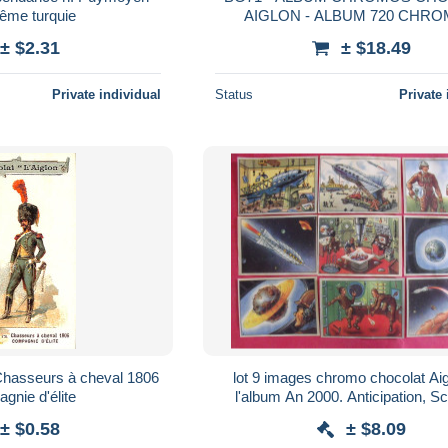
Angoulême turquie
AIGLON - ALBUM 720 CHR
ROUGE - MANQUE 2 CHR
± $2.31
± $18.49
Private individual
Status
Private 
 Chasseurs à cheval 1806
lot 9 images chromo chocolat Ai
gnie d'élite
l'album An 2000. Anticipation, S
Fiction. Goetgeluch. 1950. Jaar C
± $0.58
± $8.09