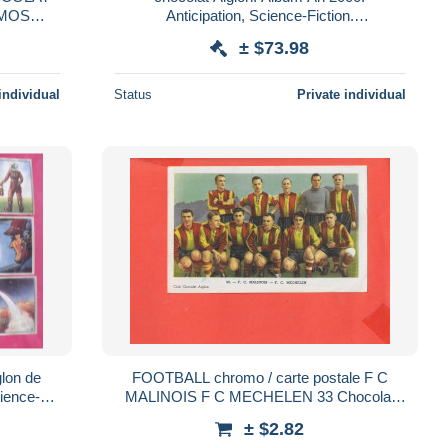
OMOS
Anticipation, Science-Fiction.
OMOS
Goetgeluch1950. Jaar Chocolade. images
± $73.98
chromo. complet
individual
Status
Private individual
glon de
FOOTBALL chromo / carte postale F C
cience-
MALINOIS F C MECHELEN 33 Chocolat
hocolade
Aiglon
± $2.82