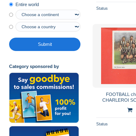
Entire world
Status
Submit
Category sponsored by
FOOTBALL chro
CHARLEROI SC C
Status