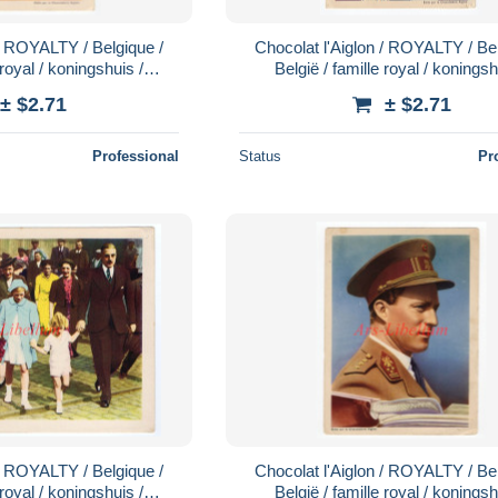
 / ROYALTY / Belgique /
Chocolat l'Aiglon / ROYALTY / Bel
 royal / koningshuis /
België / famille royal / koningsh
ie / Dynastie / No. 52
Koninklijke familie / Dynastie / 
± $2.71
± $2.71
Professional
Status
Pr
 / ROYALTY / Belgique /
Chocolat l'Aiglon / ROYALTY / Bel
 royal / koningshuis /
België / famille royal / koningsh