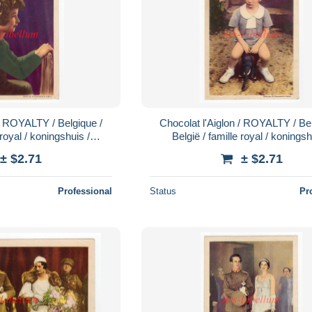
 / ROYALTY / Belgique /
Chocolat l'Aiglon / ROYALTY / Bel
 royal / koningshuis /
België / famille royal / koningsh
ie / Dynastie / No. 56
Koninklijke familie / Dynastie / 
± $2.71
± $2.71
Professional
Status
Pr