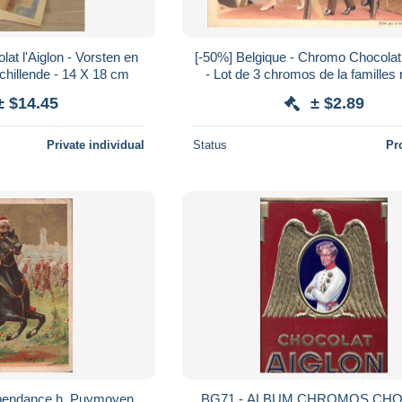
at l'Aiglon - Vorsten en
[-50%] Belgique - Chromo Chocolat 
schillende - 14 X 18 cm
- Lot de 3 chromos de la familles
belge grand format 14/19c
± $14.45
± $2.89
Private individual
Status
Pr
dépendance h. Puymoyen
BG71 - ALBUM CHROMOS CH