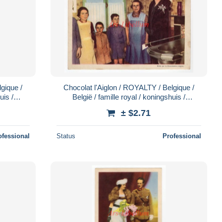
gique /
Chocolat l'Aiglon / ROYALTY / Belgique /
uis /
België / famille royal / koningshuis /
No. 50
Koninklijke familie / Dynastie / No. 35
± $2.71
ofessional
Status
Professional