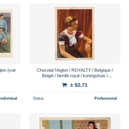
(voir
Chocolat l'Aiglon / ROYALTY / Belgique /
België / famille royal / koningshuis /
Koninklijke familie / Dynastie / No. 68
± $2.71
individual
Status
Professional