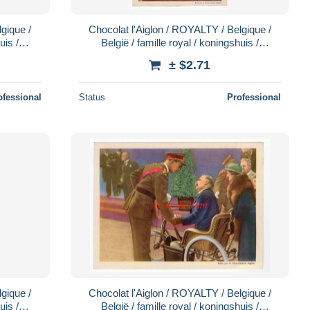
gique /
Chocolat l'Aiglon / ROYALTY / Belgique /
uis /
België / famille royal / koningshuis /
No. 53
Koninklijke familie / Dynastie / No. 70
± $2.71
ofessional
Status
Professional
gique /
Chocolat l'Aiglon / ROYALTY / Belgique /
uis /
België / famille royal / koningshuis /