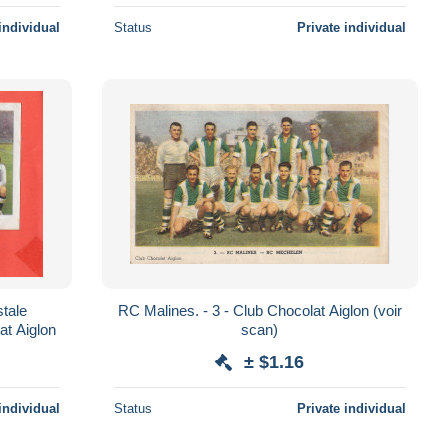
individual
Status
Private individual
tale
RC Malines. - 3 - Club Chocolat Aiglon (voir
8 Chocolat Aiglon
scan)
± $1.16
individual
Status
Private individual