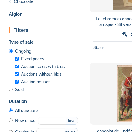
Chocolate
Aiglon
Lot chromo's chocol
prinsjes - 38 ver
Filters
Type of sale
Status
Ongoing
Fixed prices
Auction sales with bids
Auctions without bids
Auction houses
Sold
Duration
All durations
New since
days
chocolat de l in
Closing in