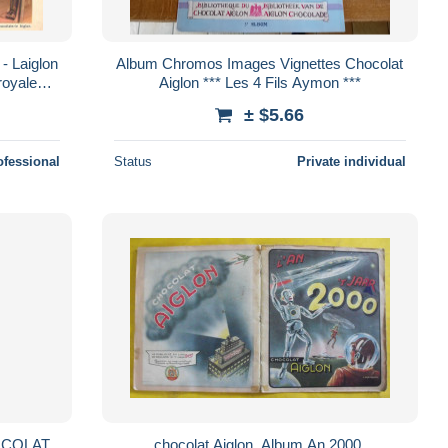
- Laiglon
Album Chromos Images Vignettes Chocolat
 royales
Aiglon *** Les 4 Fils Aymon ***
m
± $5.66
ofessional
Status
Private individual
OCOLAT
chocolat Aiglon. Album An 2000.