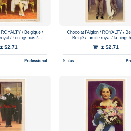
 / ROYALTY / Belgique /
Chocolat l'Aiglon / ROYALTY / Bel
 royal / koningshuis /
België / famille royal / koningsh
ie / Dynastie / No. 38
Koninklijke familie / Dynastie / 
± $2.71
± $2.71
Professional
Status
Pr