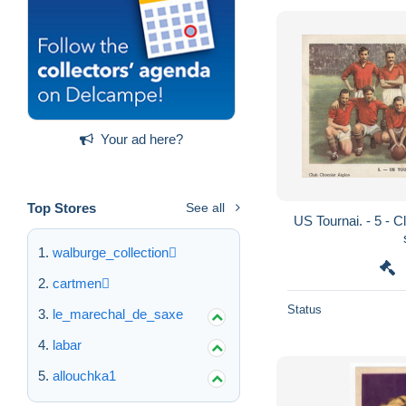
Your ad here?
Top Stores
See all
US Tournai. - 5 - Clu
walburge_collection
cartmen
Status
le_marechal_de_saxe
labar
allouchka1