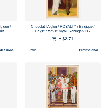
gique /
Chocolat l'Aiglon / ROYALTY / Belgique /
uis /
België / famille royal / koningshuis /
No. 40
Koninklijke familie / Dynastie / No. 48
± $2.71
ofessional
Status
Professional