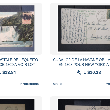
OSTALE DE LEQUEITO
CUBA- CP DE LA HAVANE OBL MARIANA
IR LOT
EN 1908 POUR NEW YORK A VOIR
P3740
POUR ETUDE LOT P243
± $13.84
± $10.38
Professional
Status
Pr