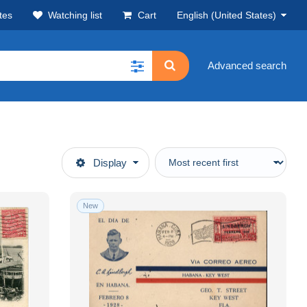
tes
Watching list
Cart
English (United States)
Advanced search
Display
New