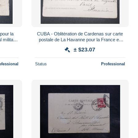
pour la
CUBA - Oblitération de Cardenas sur carte
 militaire
postale de La Havanne pour la France en
1903 - L 9494
± $23.07
ofessional
Status
Professional