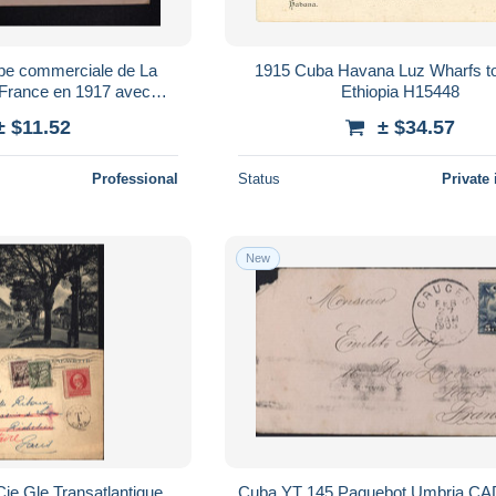
pe commerciale de La
1915 Cuba Havana Luz Wharfs t
 France en 1917 avec
Ethiopia H15448
ostal- L 185797
± $11.52
± $34.57
Professional
Status
Private 
New
ie Gle Transatlantique
Cuba YT 145 Paquebot Umbria CA