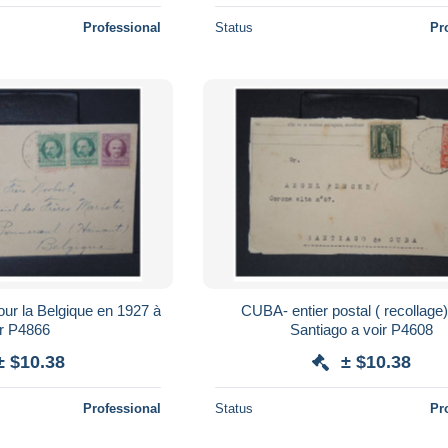
Professional
Status
Pr
r la Belgique en 1927 à
CUBA- entier postal ( recollage) pou
ir P4866
Santiago a voir P4608
± $10.38
± $10.38
Professional
Status
Pr