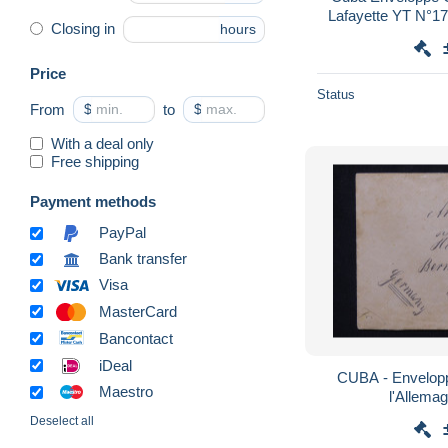
Lafayette YT N°
Closing in
hours
Habana T Taxe
H
Price
Status
From
$
to
$
With a deal only
Free shipping
Payment methods
PayPal
Bank transfer
Visa
MasterCard
Bancontact
iDeal
CUBA - Envelop
Maestro
Deselect all