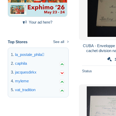
Your ad here?
Top Stores
See all
CUBA - Enveloppe p
cachet division na
la_postale_phila
verso - 
caphila
Status
jacquesdirkx
myleme
vat_tradition