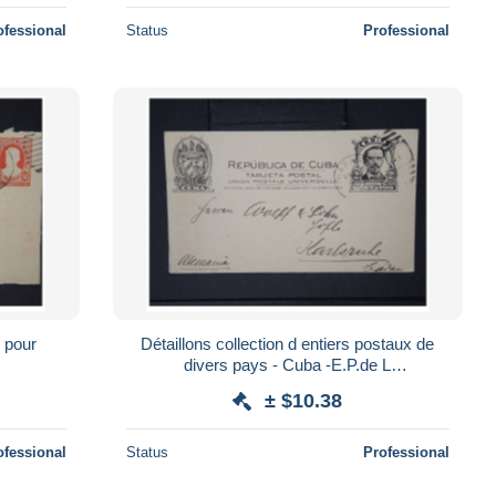
ofessional
Status
Professional
r
Détaillons collection d entiers postaux de
divers pays - Cuba -E.P.de L
Havanne/Karlsruhe lot P4286
± $10.38
ofessional
Status
Professional