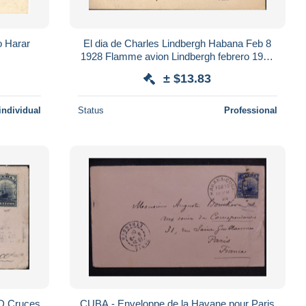
o Harar
El dia de Charles Lindbergh Habana Feb 8
1928 Flamme avion Lindbergh febrero 1928
YT Cuba Servicio aereo N°2
± $13.83
individual
Status
Professional
D Cruces
CUBA - Enveloppe de la Havane pour Paris