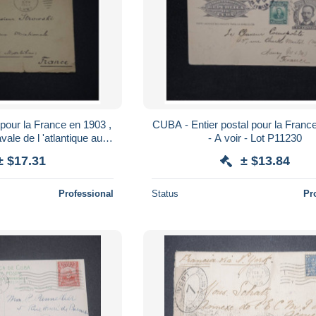
our la France en 1903 ,
CUBA - Entier postal pour la Franc
vale de l 'atlantique au
- A voir - Lot P11230
A voir - L 955
± $17.31
± $13.84
Professional
Status
Pr