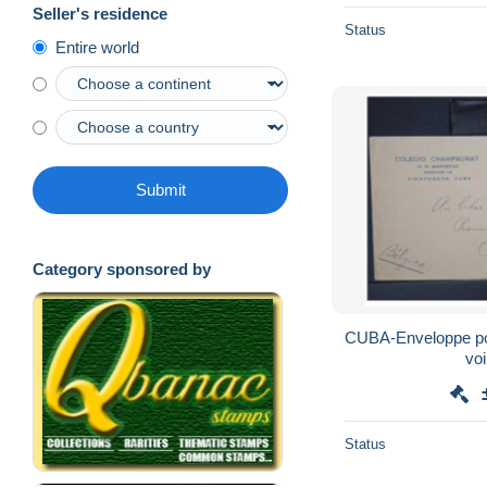
Seller's residence
Status
Entire world
Submit
Category sponsored by
CUBA-Enveloppe pou
vo
Status