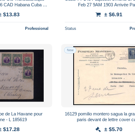
176 CAD Habana Cuba +
Feb 27 9AM 1903 Arrivée Pa
 France N°31 37 CPA
± $13.83
± $6.91
abana
Professional
Status
Pr
New
pe de La Havane pour
16129 pomilio montero sagua la gr
l'Allemagne - L 185619
paris devant de lettre cover 
± $17.28
± $5.70