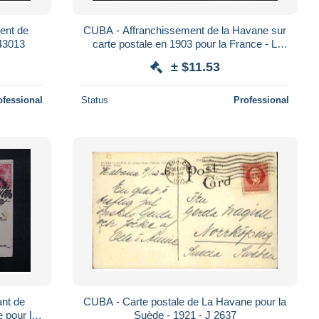
ent de
CUBA - Affranchissement de la Havane sur
 43013
carte postale en 1903 pour la France - L
34908
± $11.53
ofessional
Status
Professional
ant de
CUBA - Carte postale de La Havane pour la
 pour la
Suède - 1921 - J 2637