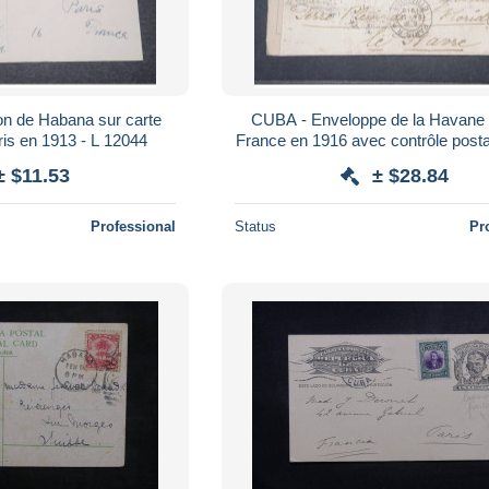
on de Habana sur carte
CUBA - Enveloppe de la Havane 
ris en 1913 - L 12044
France en 1916 avec contrôle postal
- L 9648
± $11.53
± $28.84
Professional
Status
Pr