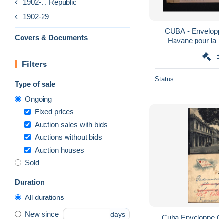
1902-... Republic
1902-29
CUBA - Envelop
Covers & Documents
Havane pour la
contrôle p
Filters
Status
Type of sale
Ongoing
Fixed prices
Auction sales with bids
Auctions without bids
Auction houses
Sold
Duration
All durations
New since
days
Cuba Enveloppe C