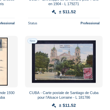
ris
en 1904 - L 179271
± $11.52
ofessional
Status
Professional
New
ande 1930
CUBA - Carte postale de Santiago de Cuba
cuba
pour l'Alsace Lorraine - L 181786
± $11.52