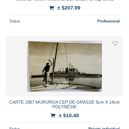
± $207.99
Deselect all
Seller's residence
Status
Professional
Entire world
Submit
CARTE 1967 MURUROA CEP DE GRASSE 9cm X 14cm
POLYNÉSIE
± $10.40
Status
Private individual