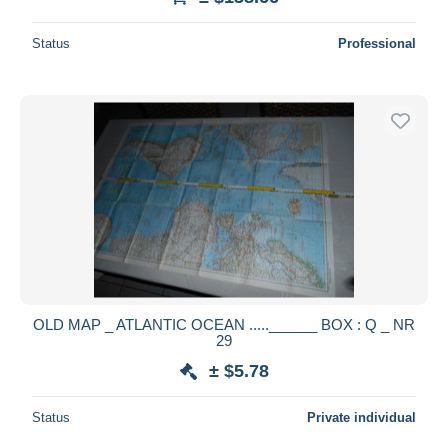
Status
Professional
OLD MAP _ ATLANTIC OCEAN .....______ BOX : Q _ NR
29
± $5.78
Status
Private individual