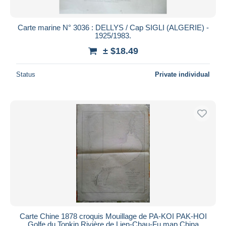
All durations
New since
days
Carte marine N° 3036 : DELLYS / Cap SIGLI (ALGERIE) -
1925/1983.
Closing in
hours
± $18.49
Price
Status
Private individual
From
$
to
$
With a deal only
Free shipping
Payment methods
PayPal
Bank transfer
Visa
MasterCard
Bancontact
iDeal
Carte Chine 1878 croquis Mouillage de PA-KOI PAK-HOI
Golfe du Tonkin Rivière de Lien-Chau-Fu map China
Maestro