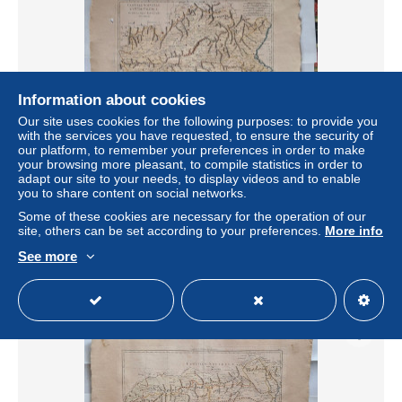
Information about cookies
Our site uses cookies for the following purposes: to provide you
with the services you have requested, to ensure the security of
our platform, to remember your preferences in order to make
your browsing more pleasant, to compile statistics in order to
CARTE HYDROGRAPHIQUE - ESPAGNE - BONNE
adapt our site to your needs, to display videos and to enable
INGENIEUR HYDROGRAPHE DE LA MARINE -
you to share content on social networks.
CASTILLE NOUVELLE et Rme DE VALENCE
Some of these cookies are necessary for the operation of our
± $69.33
site, others can be set according to your preferences.
More info
See more
Status
Private individual