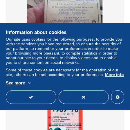
Information about cookies
Our site uses cookies for the following purposes: to provide you
with the services you have requested, to ensure the security of
Putnicki Voz passenger train monthly card Banatsko
our platform, to remember your preferences in order to make
Arandjelovo + legitimacija train
your browsing more pleasant, to compile statistics in order to
adapt our site to your needs, to display videos and to enable
± US$13.87
you to share content on social networks.
Some of these cookies are necessary for the operation of our
Status
Private individual
site, others can be set according to your preferences.
More info
See more