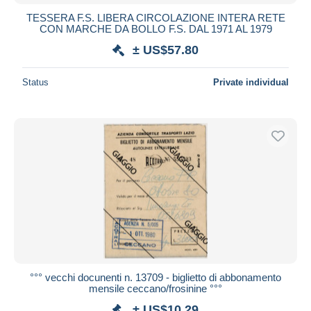
TESSERA F.S. LIBERA CIRCOLAZIONE INTERA RETE
CON MARCHE DA BOLLO F.S. DAL 1971 AL 1979
± US$57.80
Status
Private individual
°°° vecchi docunenti n. 13709 - biglietto di abbonamento
mensile ceccano/frosinine °°°
± US$10.29