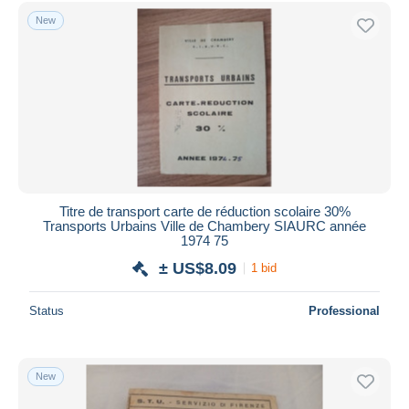
Free shipping
New
Payment methods
PayPal
Bank transfer
Visa
MasterCard
Bancontact
iDeal
Titre de transport carte de réduction scolaire 30%
Transports Urbains Ville de Chambery SIAURC année
Maestro
1974 75
Deselect all
± US$8.09
1 bid
Seller's residence
Status
Professional
Entire world
New