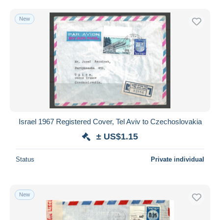
Free shipping
New
Payment methods
PayPal
Bank transfer
Visa
MasterCard
Bancontact
iDeal
Israel 1967 Registered Cover, Tel Aviv to Czechoslovakia
Maestro
± US$1.15
Deselect all
Seller's residence
Status
Private individual
Entire world
New