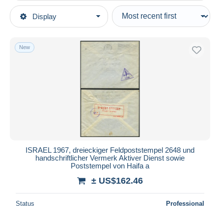
Type of sale
Display
Main categories
Ongoing
Stamps
Fixed prices
Asia
New
Auction sales with bids
Israel
Auctions without bids
1960-69
Auction houses
Sold
Covers & Documents
Duration
All durations
New since
days
ISRAEL 1967, dreieckiger Feldpoststempel 2648 und
handschriftlicher Vermerk Aktiver Dienst sowie
Closing in
hours
Poststempel von Haifa a
± US$162.46
Price
From
US$
to
US$
Status
Professional
With a deal only