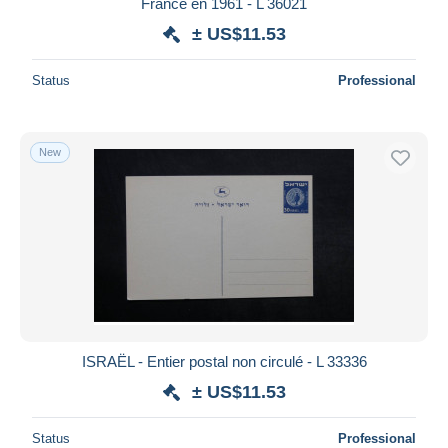
France en 1961 - L 36021
± US$11.53
Status
Professional
New
ISRAËL - Entier postal non circulé - L 33336
± US$11.53
Status
Professional