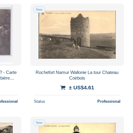
New
 - Carte
Rochefort Namur Wallonie La tour Chateau
 bière
Coirbois
± US$4.61
ofessional
Status
Professional
New