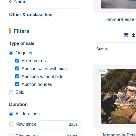
Namur
Other & unclassified
Han-sur-Lesse
Filters
±
Type of sale
Status
Ongoing
Fixed prices
Auction sales with bids
New
Auctions without bids
Auction houses
Sold
Duration
All durations
New since
days
Matagne-la-Peti
Closing in