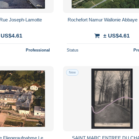
 Rue Joseph-Lamotte
Rochefort Namur Wallonie Abbaye
 US$4.61
± US$4.61
Professional
Status
Pr
New
te Fliegeraufnahme Le
SAINT MARC ENTREE DU CH