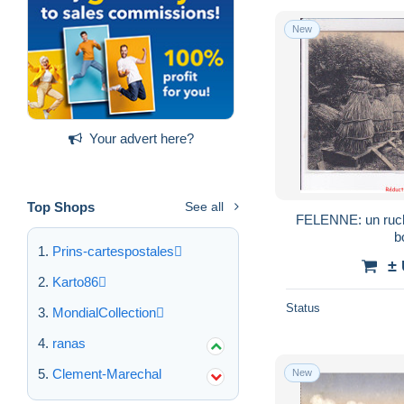
New
Your advert here?
Top Shops
See all
FELENNE: un ruche
b
Prins-cartespostales
±
Karto86
Status
MondialCollection
ranas
Clement-Marechal
New