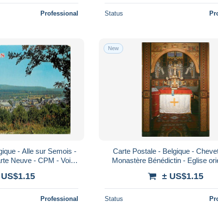
Professional
Status
Pr
New
gique - Alle sur Semois -
Carte Postale - Belgique - Cheve
rte Neuve - CPM - Voir
Monastère Bénédictin - Eglise ori
so - Poscard - Carta
L'autel - Carte Neuve - CPM - V
 US$1.15
± US$1.15
Professional
Status
Pr