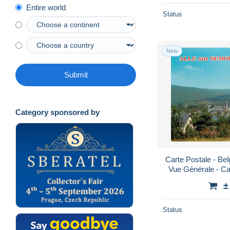
Entire world
Status
New
Submit
Category sponsored by
Carte Postale - Bel
Vue Générale - Ca
Scans Recto-Ver
±
Status