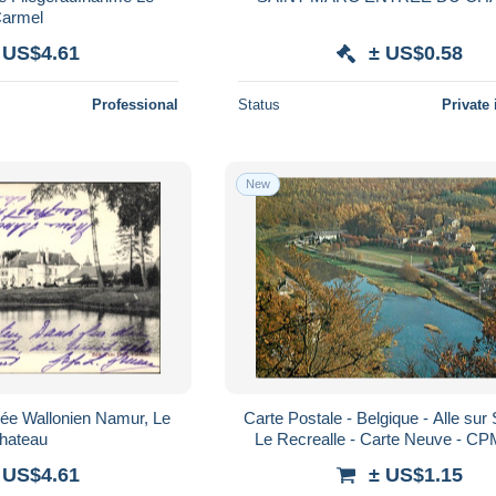
armel
 US$4.61
± US$0.58
Professional
Status
Private 
New
ée Wallonien Namur, Le
Carte Postale - Belgique - Alle sur
hateau
Le Recrealle - Carte Neuve - CPM
Scans Recto-Verso - Poscard -
 US$4.61
± US$1.15