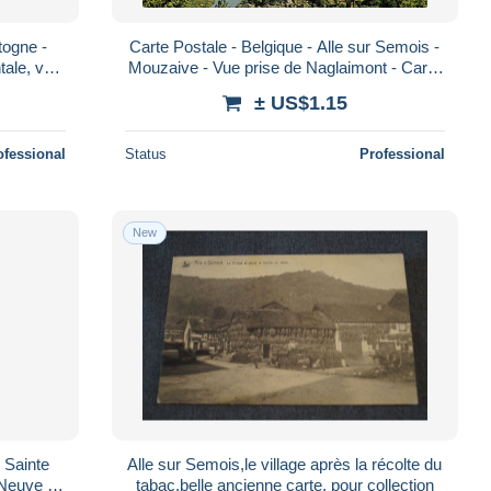
togne -
Carte Postale - Belgique - Alle sur Semois -
tale, vue
Mouzaive - Vue prise de Naglaimont - Carte
ve -
Neuve - CPM - Voir Scans Recto-V
± US$1.15
ofessional
Status
Professional
New
 Sainte
Alle sur Semois,le village après la récolte du
 Neuve -
tabac,belle ancienne carte, pour collection