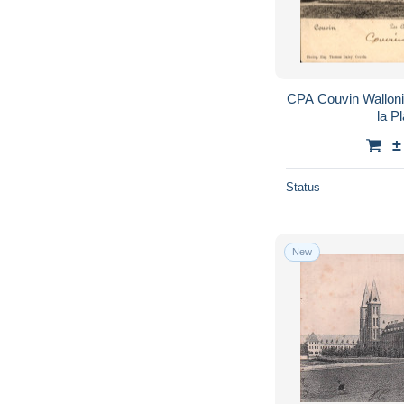
CPA Couvin Walloni
la P
±
Status
New