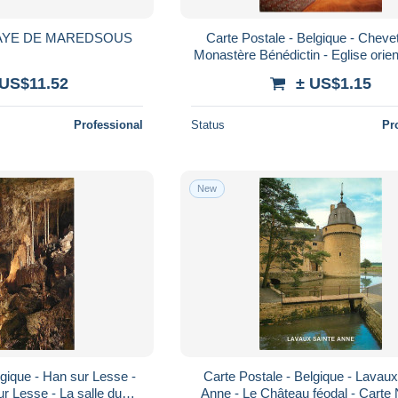
AYE DE MAREDSOUS
Carte Postale - Belgique - Cheve
Monastère Bénédictin - Eglise orien
générale de la nef - Carte Neu
 US$11.52
± US$1.15
Professional
Status
Pr
New
lgique - Han sur Lesse -
Carte Postale - Belgique - Lavaux
r Lesse - La salle du
Anne - Le Château féodal - Carte