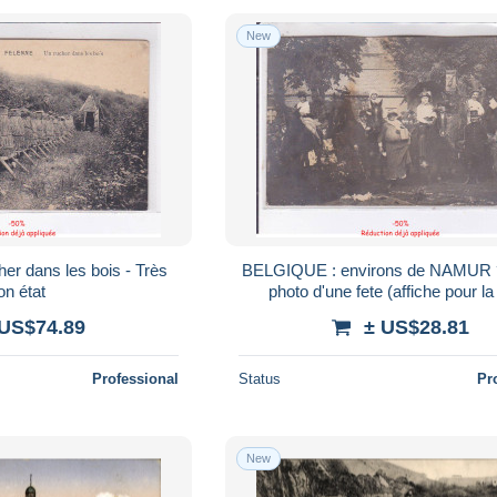
New
r dans les bois - Très
BELGIQUE : environs de NAMUR ?
on état
photo d'une fete (affiche pour la
Gueuze Lambic) - état
 US$74.89
± US$28.81
Professional
Status
Pr
New