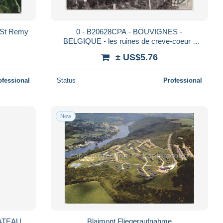
 St Remy
0 - B20628CPA - BOUVIGNES -
BELGIQUE - les ruines de creve-coeur -
Très bon état - EUROPE
± US$5.76
ofessional
Status
Professional
New
ATEAU
Blaimont Fliegeraufnahme