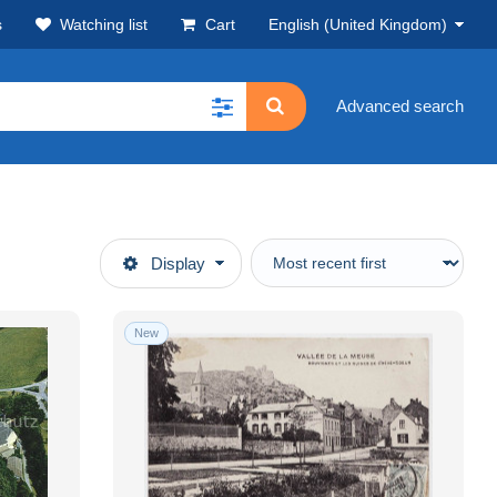
s
Watching list
Cart
English (United Kingdom)
Advanced search
Display
New