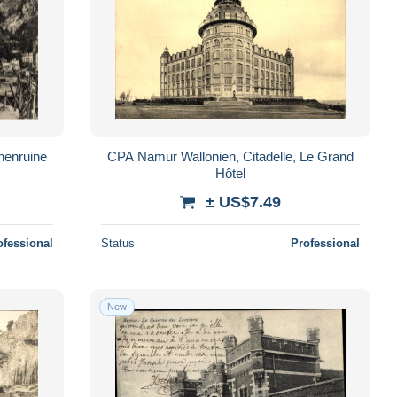
henruine
CPA Namur Wallonien, Citadelle, Le Grand
Hôtel
± US$7.49
ofessional
Status
Professional
New