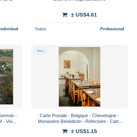
± US$4.61
individual
Status
Professional
New
 Semois -
Carte Postale - Belgique - Chevetogne -
 - Voir
Monastère Bénédictin - Réfectoire - Carte
 Carta
Neuve - CPM - Voir Scans Recto-Verso -
± US$1.15