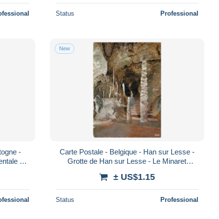
ofessional
Status
Professional
New
togne -
Carte Postale - Belgique - Han sur Lesse -
entale -
Grotte de Han sur Lesse - Le Minaret
oir Sca
(nouvelles galeries) - Spéléologie - Car
± US$1.15
ofessional
Status
Professional