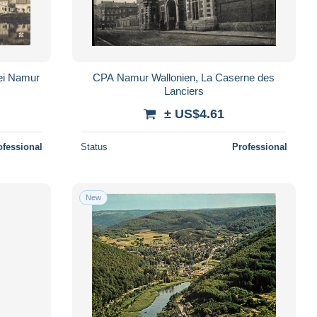
ei Namur
CPA Namur Wallonien, La Caserne des
Lanciers
± US$4.61
ofessional
Status
Professional
New