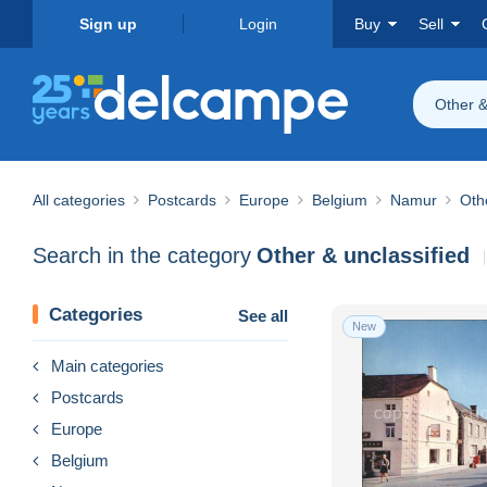
Sign up
Login
Buy
Sell
Other &
All categories
Postcards
Europe
Belgium
Namur
Oth
Search in the category
Other & unclassified
Categories
See all
New
Main categories
Postcards
Europe
Belgium