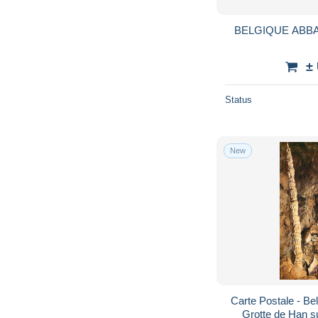
BELGIQUE ABB
±
Status
New
Carte Postale - Be
Grotte de Han su