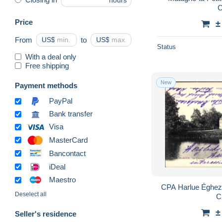
hours
C
Price
±
From
US$
to
US$
Status
With a deal only
Free shipping
New
Payment methods
PayPal
Bank transfer
Visa
MasterCard
Bancontact
iDeal
Maestro
CPA Harlue Éghez
Deselect all
C
±
Seller's residence