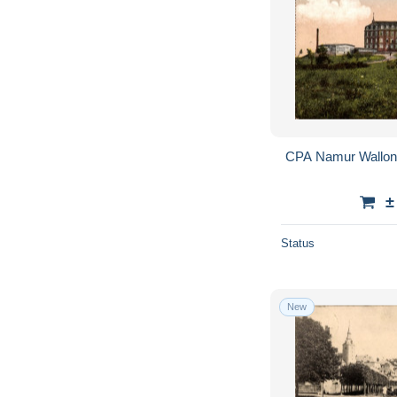
CPA Namur Wallonie
±
Status
New