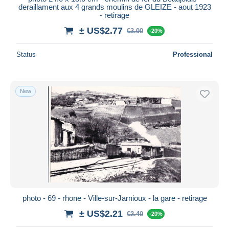
deraillament aux 4 grands moulins de GLEIZE - aout 1923
- retirage
± US$2.77
€3.00
-20%
Status
Professional
New
photo - 69 - rhone - Ville-sur-Jarnioux - la gare - retirage
± US$2.21
€2.40
-20%