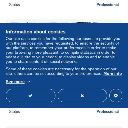
Status
Professional
New
Information about cookies
Our site uses cookies for the following purposes: to provide you
with the services you have requested, to ensure the security of
our platform, to remember your preferences in order to make
your browsing more pleasant, to compile statistics in order to
adapt our site to your needs, to display videos and to enable
you to share content on social networks.
Some of these cookies are necessary for the operation of our
site, others can be set according to your preferences.
More info
See more
photo - 69 - rhone -VILLEFRANCHE-SUR-SAÔNE - rue
Victor Hugo - Café Continental - retirage
± US$3.04
€3.30
-20%
Status
Professional