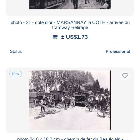
photo - 21 - cote d'or - MARSANNAY la COTE - arrivée du
tramway -retirage
± US$1.73
Status
Professional
New
photo 24.0 x 18.0 cm - chemin de fer du Beaujolais -