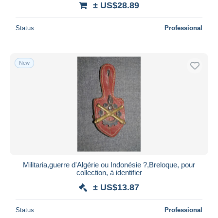
± US$28.89
Deselect all
Status
Professional
Seller's residence
Entire world
New
Submit
Militaria,guerre d'Algérie ou Indonésie ?,Breloque, pour
collection, à identifier
± US$13.87
Status
Professional