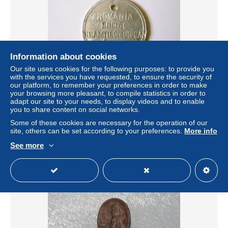
Information about cookies
Our site uses cookies for the following purposes: to provide you
with the services you have requested, to ensure the security of
our platform, to remember your preferences in order to make
your browsing more pleasant, to compile statistics in order to
Rare! Plaque d'identification de Lieuten.roumain de la 2e
adapt our site to your needs, to display videos and to enable
G.M./WWII Romanian Lieuten.dog tag,diam:34 mm
you to share content on social networks.
± US$115.54
Some of these cookies are necessary for the operation of our
site, others can be set according to your preferences.
More info
Status
Private individual
See more
New