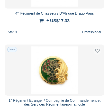
All durations
New since
days
4° Régiment de Chasseurs D'Afrique Drago Paris
Closing in
hours
± US$17.33
Price
Status
Professional
From
US$
to
US$
With a deal only
New
Free shipping
Payment methods
PayPal
Bank transfer
Visa
MasterCard
Bancontact
1° Régiment Etranger / Compagnie de Commandement et
iDeal
des Services Régimentaires-matriculé
Maestro