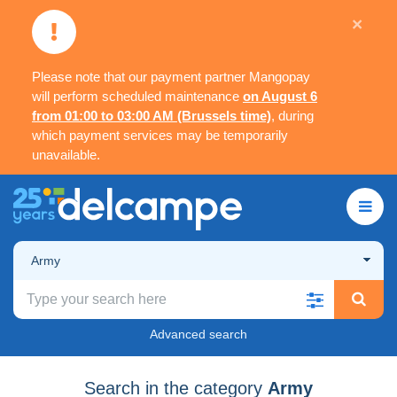
×
Please note that our payment partner Mangopay
will perform scheduled maintenance
on August 6
from 01:00 to 03:00 AM (Brussels time)
, during
which payment services may be temporarily
unavailable.
Army
Advanced search
Search in the category
Army