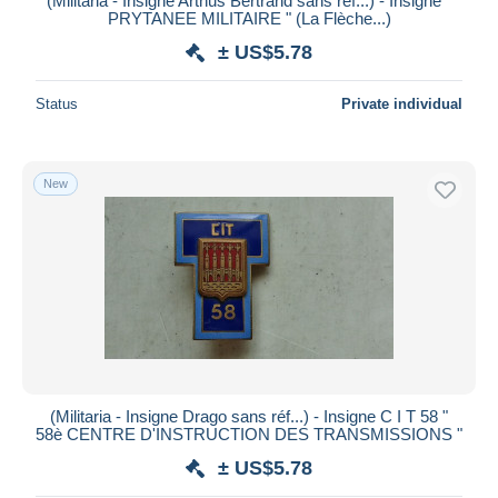
(Militaria - Insigne Arthus Bertrand sans réf...) - Insigne "
PRYTANEE MILITAIRE " (La Flèche...)
± US$5.78
Status
Private individual
New
(Militaria - Insigne Drago sans réf...) - Insigne C I T 58 "
58è CENTRE D'INSTRUCTION DES TRANSMISSIONS "
± US$5.78