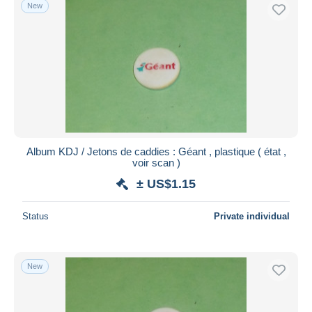
New
Album KDJ / Jetons de caddies : Géant , plastique ( état ,
voir scan )
± US$1.15
Status
Private individual
New