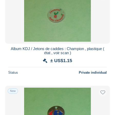
Album KDJ / Jetons de caddies : Champion , plastique (
état , voir scan )
± US$1.15
Status
Private individual
New