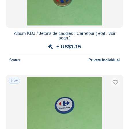
Album KDJ / Jetons de caddies : Carrefour ( état , voir
scan )
± US$1.15
Status
Private individual
New