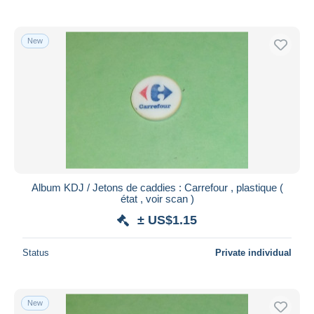
New
Album KDJ / Jetons de caddies : Carrefour , plastique (
état , voir scan )
± US$1.15
Status
Private individual
New