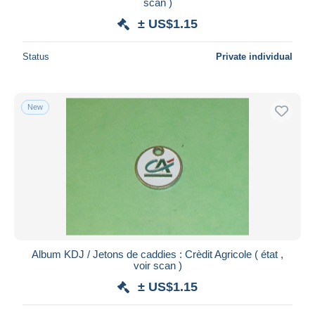
scan )
± US$1.15
Status
Private individual
New
Album KDJ / Jetons de caddies : Crèdit Agricole ( état ,
voir scan )
± US$1.15