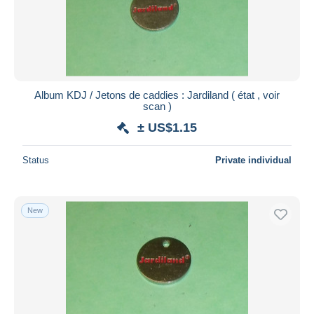
Album KDJ / Jetons de caddies : Jardiland ( état , voir
scan )
± US$1.15
Status
Private individual
New