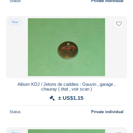
Status
Private individual
New
Album KDJ / Jetons de caddies : Gauvin , garage ,
chauray ( état , voir scan )
± US$1.15
Status
Private individual
New