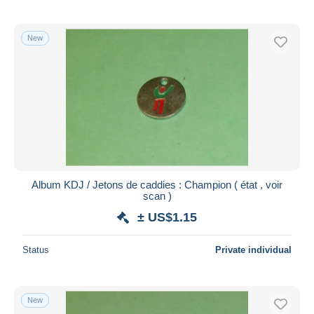
New
Album KDJ / Jetons de caddies : Champion ( état , voir
scan )
± US$1.15
Status
Private individual
New