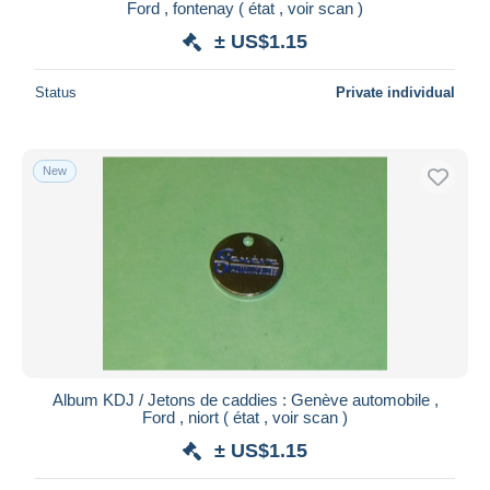
Ford , fontenay ( état , voir scan )
± US$1.15
Status
Private individual
New
Album KDJ / Jetons de caddies : Genève automobile ,
Ford , niort ( état , voir scan )
± US$1.15