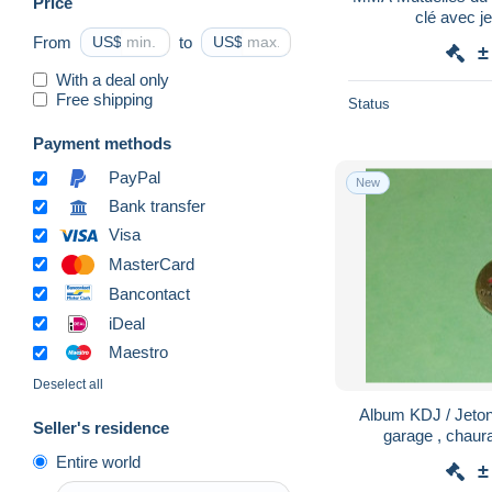
Price
clé avec j
From
US$
to
US$
±
With a deal only
Free shipping
Status
Payment methods
PayPal
New
Bank transfer
Visa
MasterCard
Bancontact
iDeal
Maestro
Deselect all
Album KDJ / Jeton
Seller's residence
Entire world
±