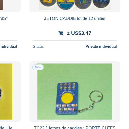
AIS"
JETON CADDIE lot de 12 unites
± US$3.47
individual
Status
Private individual
New
die : Je
TC22 / Jetons de caddies : PORTE CLEFS