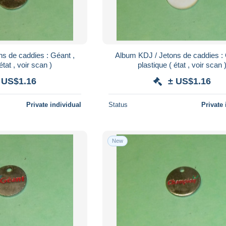
s de caddies : Géant ,
Album KDJ / Jetons de caddies : 
état , voir scan )
plastique ( état , voir scan 
 US$1.16
± US$1.16
Private individual
Status
Private 
New