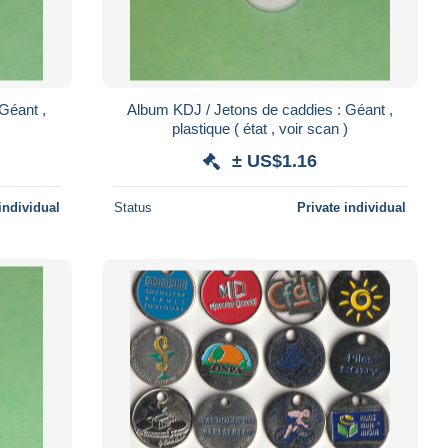
Géant ,
Album KDJ / Jetons de caddies : Géant ,
)
plastique ( état , voir scan )
± US$1.16
individual
Status
Private individual