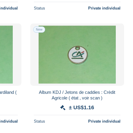
individual
Status
Private individual
New
diland (
Album KDJ / Jetons de caddies : Crèdit
Agricole ( état , voir scan )
± US$1.16
individual
Status
Private individual