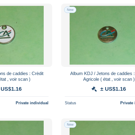
New
ns de caddies : Crèdit
Album KDJ / Jetons de caddies :
icole ( état , voir scan )
Agricole ( état , voir scan )
 US$1.16
± US$1.16
Private individual
Status
Private 
New