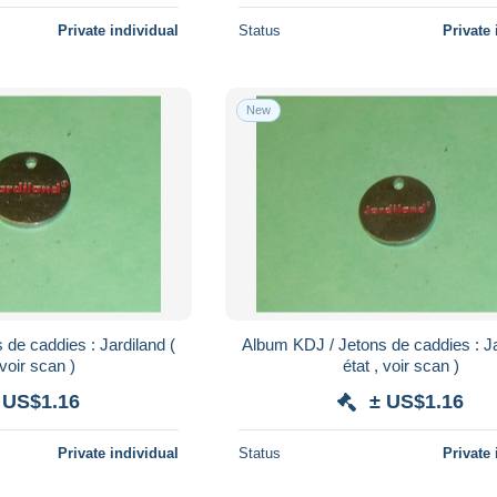
Private individual
Status
Private 
New
de caddies : Jardiland (
Album KDJ / Jetons de caddies : Jar
 voir scan )
état , voir scan )
 US$1.16
± US$1.16
Private individual
Status
Private 