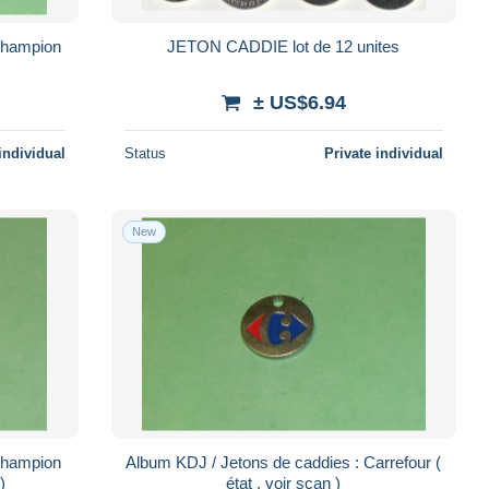
Champion
JETON CADDIE lot de 12 unites
± US$6.94
individual
Status
Private individual
New
Champion
Album KDJ / Jetons de caddies : Carrefour (
 )
état , voir scan )