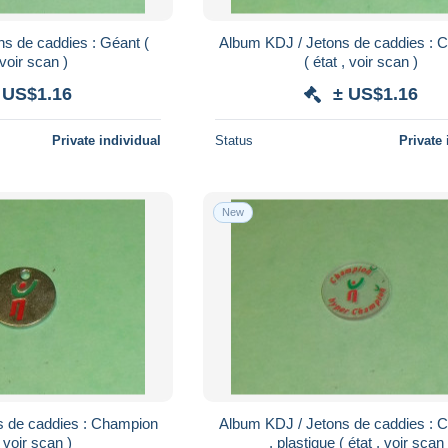
s de caddies : Géant (
Album KDJ / Jetons de caddies : 
 voir scan )
( état , voir scan )
 US$1.16
± US$1.16
Private individual
Status
Private 
New
s de caddies : Champion
Album KDJ / Jetons de caddies : 
, voir scan )
, plastique ( état , voir scan