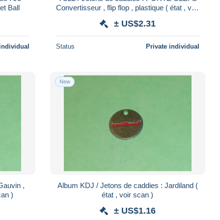
et Ball
Convertisseur , flip flop , plastique ( état , voir
scan )
± US$2.31
individual
Status
Private individual
New
Gauvin ,
Album KDJ / Jetons de caddies : Jardiland (
ir scan )
état , voir scan )
± US$1.16