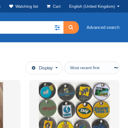
s
Watching list
Cart
English (United Kingdom)
Advanced search
Display