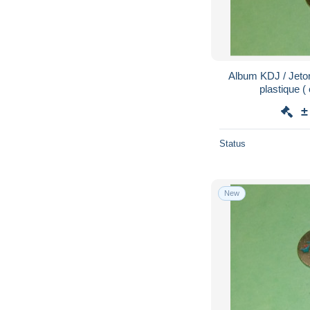
Album KDJ / Jeton
plastique ( 
±
Status
New