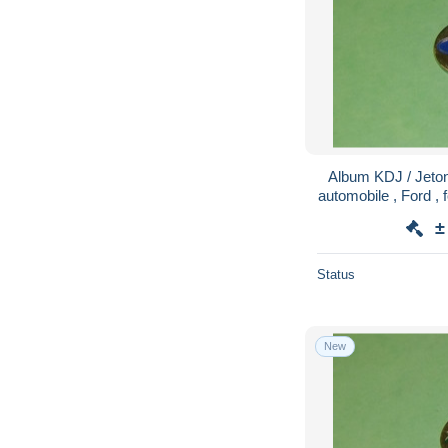
Album KDJ / Jeto
automobile , Ford , f
±
Status
New