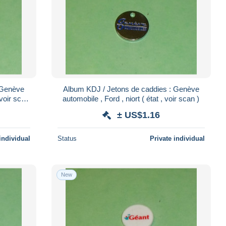
 Genève
Album KDJ / Jetons de caddies : Genève
 voir scan
automobile , Ford , niort ( état , voir scan )
± US$1.16
individual
Status
Private individual
New