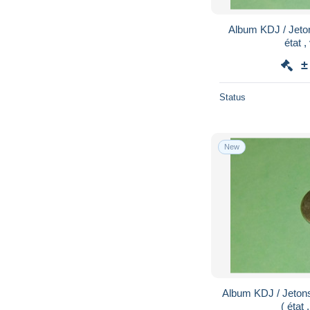
Album KDJ / Jeton
état ,
±
Status
New
Album KDJ / Jeton
( état 