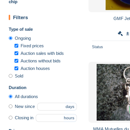
chip
Filters
GMF Jet
Type of sale
±
Ongoing
Fixed prices
Status
Auction sales with bids
Auctions without bids
Auction houses
Sold
Duration
All durations
New since
days
Closing in
hours
MMA Mutuelles du Ma