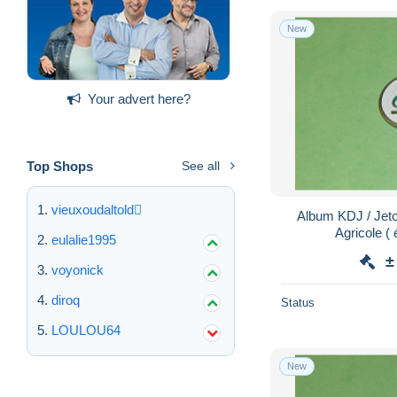
New
Your advert here?
Top Shops
See all
vieuxoudaltold
Album KDJ / Jeto
Agr
eulalie1995
±
voyonick
diroq
Status
LOULOU64
New