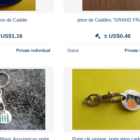
on de Caddie
jeton de Caddies "GRAND FR
 US$1.16
± US$0.46
Private individual
Status
Private 
ns Assurances porte
Porte clé vintage, porte jeton cad