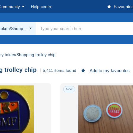
Community
Help centre
Favourite
 token/Shopping trolley chip
ley token/Shopping trolley chip
 trolley chip
5,411 items found
Add to my favourites
New