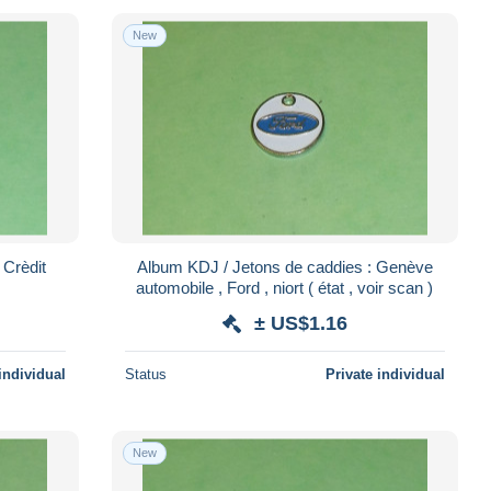
New
 Crèdit
Album KDJ / Jetons de caddies : Genève
automobile , Ford , niort ( état , voir scan )
± US$1.16
individual
Status
Private individual
New