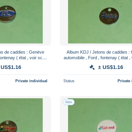
ns de caddies : Genève
Album KDJ / Jetons de caddies :
ontenay ( état , voir scan
automobile , Ford , fontenay ( état ,
)
)
 US$1.16
± US$1.16
Private individual
Status
Private 
New