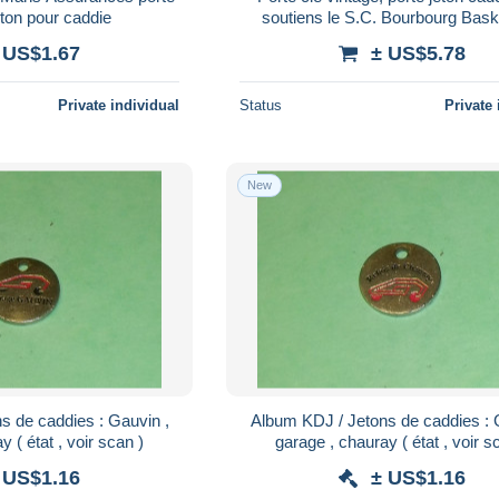
eton pour caddie
soutiens le S.C. Bourbourg Bask
 US$1.67
± US$5.78
Private individual
Status
Private 
New
s de caddies : Gauvin ,
Album KDJ / Jetons de caddies : 
garage , chauray ( état , voir scan )
garage , chauray ( état , vo
 US$1.16
± US$1.16