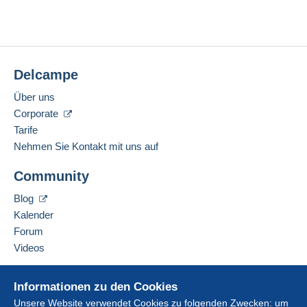
Delcampe
Über uns
Corporate
Tarife
Nehmen Sie Kontakt mit uns auf
Community
Blog
Kalender
Forum
Videos
Hilfe
Informationen zu den Cookies
Online-Hilfe
Unsere Website verwendet Cookies zu folgenden Zwecken: um