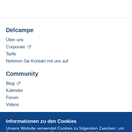
Delcampe
Über uns
Corporate
Tarife
Nehmen Sie Kontakt mit uns auf
Community
Blog
Kalender
Forum
Videos
Hilfe
Informationen zu den Cookies
Online-Hilfe
Unsere Website verwendet Cookies zu folgenden Zwecken: um