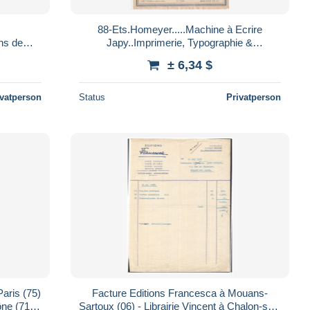
88-Ets.Homeyer.....Machine à Ecrire
ns de
Japy..Imprimerie, Typographie &
r,
Lithographie....Epinal...Vosges...1942
± 6,34 $
ivatperson
Status
Privatperson
aris (75)
Facture Editions Francesca à Mouans-
ne (71) -
Sartoux (06) - Librairie Vincent à Chalon-sur-