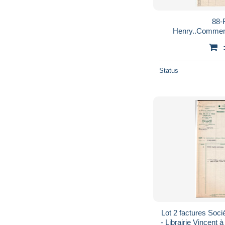
88-
Henry..Commerc
Machine à Ec
....Epinal
Status
Lot 2 factures Socié
- Librairie Vincent 