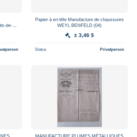
Papier à en-tête Manufacture de chaussures
uts-de-
WEYL BENFELD (04)
± 3,46 $
ivatperson
Status
Privatperson
INES
MANUFACTURE PLUMES MÉTALLIQUES