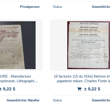
Privatperson
Status
Gewerbliche
TURE , Manufacture
16 factures (15 du XIXe) thèmes i
mprimerie, Lithographie,
papeterie reliure. Charles Fortin à
 Montpellier, 1911
Roullet et Sontag à Chinon
± 9,22 $
± 9,22 $
Gewerblicher Händler
Status
Gewerbliche