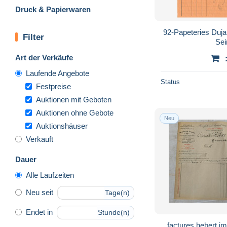
Druck & Papierwaren
92-Papeteries Duja
Filter
Sei
Art der Verkäufe
Laufende Angebote
Status
Festpreise
Auktionen mit Geboten
Auktionen ohne Gebote
Neu
Auktionshäuser
Verkauft
Dauer
Alle Laufzeiten
Neu seit
Tage(n)
Endet in
Stunde(n)
factures hebert i