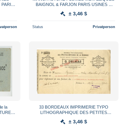
 PARIS
BAIGNOL & FARJON PARIS USINES À
/ MER
BOULOGNE s/MER 1912
± 3,46 $
ivatperson
Status
Privatperson
e la
33 BORDEAUX IMPRIMERIE TYPO
ITURES
LITHOGRAPHIQUE DES PETITES
OST à
AFFICHES DE LA GIRONDE - FACTUE
± 3,46 $
LES
1902 POUR MONCLAR