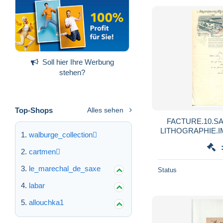
Soll hier Ihre Werbung
stehen?
Top-Shops
Alles sehen
FACTURE.10.SA
LITHOGRAPHIE.I
walburge_collection
16 ROU
cartmen
le_marechal_de_saxe
Status
labar
allouchka1