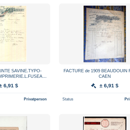
INTE SAVINE.TYPO-
FACTURE de 1909 BEAUDOUIN
MPRIMERIE.L.FUSEAU
CAEN
TE DE SENS.
± 6,91 $
± 6,91 $
Privatperson
Status
Pr