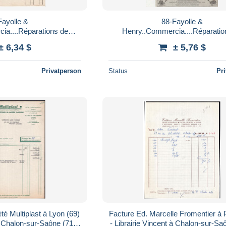
Fayolle &
88-Fayolle &
ia....Réparations de
Henry..Commercia....Réparatio
rire, à CalcuIer,
Machine à Ecrire, à CalcuIe
± 6,34 $
± 5,76 $
...Vosges...1939
....Epinal...Vosges...1948
Privatperson
Status
Pr
té Multiplast à Lyon (69)
Facture Ed. Marcelle Fromentier à P
à Chalon-sur-Saône (71) -
- Librairie Vincent à Chalon-sur-Saô