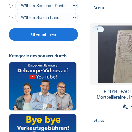
Status
Neu
Übernehmen
Kategorie gesponsert durch
F-1044 , FAC
Montpellieraine , I
ROBERT-SIJAS,
Status