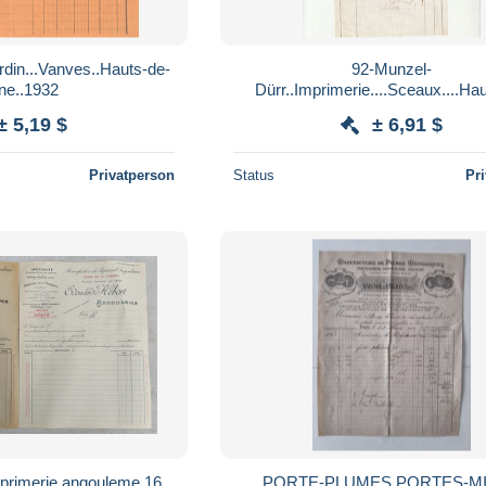
rdin...Vanves..Hauts-de-
92-Munzel-
ne..1932
Dürr..Imprimerie....Sceaux....Ha
Seine...185.
± 5,19 $
± 6,91 $
Privatperson
Status
Pr
mprimerie angouleme 16
PORTE-PLUMES PORTES-M