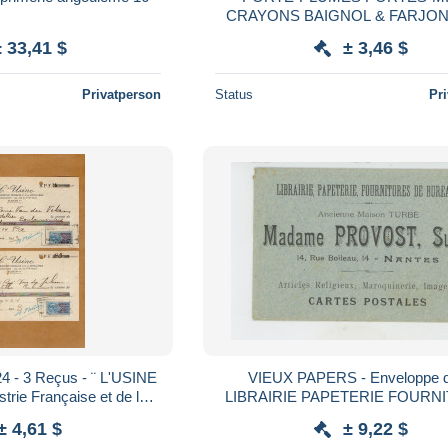
CRAYONS BAIGNOL & FARJON
1912 USINES À BOULOGNE s
± 33,41 $
± 3,46 $
Privatperson
Status
Pr
24 - 3 Reçus - ¨ L'USINE
VIEUX PAPERS - Enveloppe d
strie Française et de la
LIBRAIRIE PAPETERIE FOURN
rgie à PARIS
DE BUREAUX Madame PROV
± 4,61 $
± 9,22 $
NANTES - CARTES POSTA