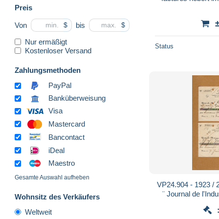
Preis
Von
bis
$
$
Nur ermäßigt
Status
Kostenloser Versand
Zahlungsmethoden
PayPal
Banküberweisung
Visa
Mastercard
Bancontact
iDeal
Maestro
Gesamte Auswahl aufheben
VP24.904 - 1923 / 
¨ Journal de l'Indu
Wohnsitz des Verkäufers
Métallu
Weltweit