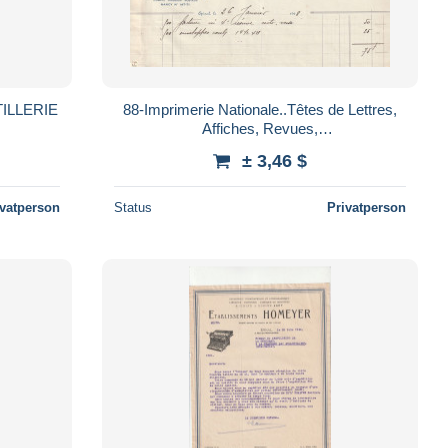
88-Imprimerie Nationale..Têtes de Lettres,
Affiches, Revues,
Brochures...Epinal...Vosges...1944
± 3,46 $
ivatperson
Status
Privatperson