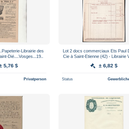
.Papeterie-Librairie des
Lot 2 docs commerciaux Ets Paul 
nt-Dié....Vosges...19..
Cie à Saint-Etienne (42) - Librairie 
Chalon-sur-Saône (71) - 195
± 5,76 $
± 6,82 $
Privatperson
Status
Gewerbliche